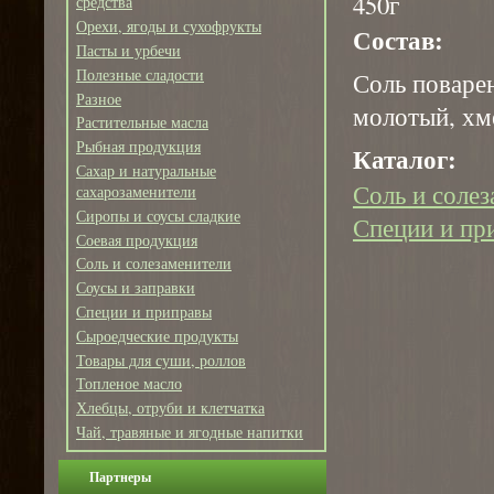
450г
средства
Орехи, ягоды и сухофрукты
Состав:
Пасты и урбечи
Полезные сладости
Соль поварен
Разное
молотый, хм
Растительные масла
Рыбная продукция
Каталог:
Сахар и натуральные
Соль и соле
сахарозаменители
Сиропы и соусы сладкие
Специи и пр
Соевая продукция
Соль и солезаменители
Соусы и заправки
Специи и приправы
Сыроедческие продукты
Товары для суши, роллов
Топленое масло
Хлебцы, отруби и клетчатка
Чай, травяные и ягодные напитки
Партнеры