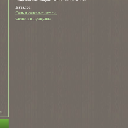
Каталог:
Соль и солезаменители
Специи и приправы
ки