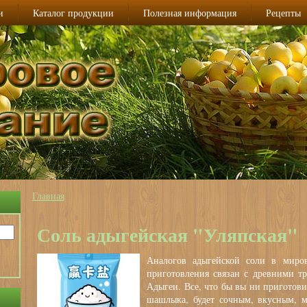
и
Каталог продукции
Полезная информация
Рецепты
Главная
Вы здесь
Соль адыгейская "Уляпская"
Аналогов адыгейской соли в миров
приготовления связан с древними т
Адыгеи. Все, что бы вы ни приготови
шашлыка, будет сочным, вкусным, м