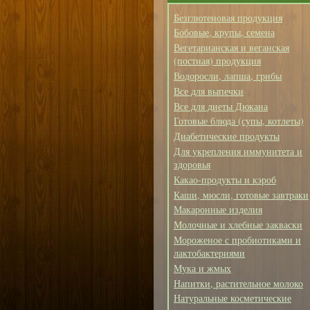
Безглютеновая продукция
Бобовые, крупы, семена
Вегетарианская и веганская
(постная) продукция
Водоросли, лапша, грибы
Все для выпечки
Все для диеты Дюкана
Готовые блюда (супы, котлеты)
Диабетические продукты
Для укрепления иммунитета и
здоровья
Какао-продукты и кэроб
Каши, мюсли, готовые завтраки
Макаронные изделия
Молочные и хлебные закваски
Мороженое с пробиотиками и
лактобактериями
Мука и жмых
Напитки, растительное молоко
Натуральные косметические