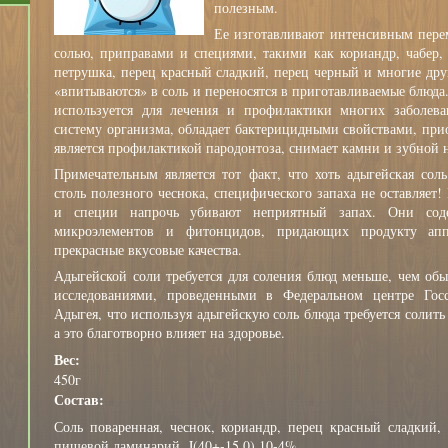
полезным.
Ее изготавливают интенсивным пере
солью, приправами и специями, такими как кориандр, чабер, 
петрушка, перец красный сладкий, перец черный и многие дру
«впитываются» в соль и переносятся в приготавливаемые блюда
используется для лечения и профилактики многих заболев
систему организма, обладает бактерицидными свойствами, прио
является профилактикой пародонтоза, снимает камни и зубной н
Примечательным является тот факт, что хоть адыгейская сол
столь полезного чеснока, специфического запаха не оставляет!
и специи напрочь убивают неприятный запах. Они сод
микроэлементов и фитонцидов, придающих продукту ап
прекрасные вкусовые качества.
Адыгейской соли требуется для соления блюд меньше, чем об
исследованиями, проведенными в Федеральном центре Госс
Адыгея, что используя адыгейскую соль блюда требуется солит
а это благотворно влияет на здоровье.
Вес:
450г
Состав:
Соль поваренная, чеснок, кориандр, перец красный сладкий, 
пищевой ламинарий, J(40+-15.0).10-4%.