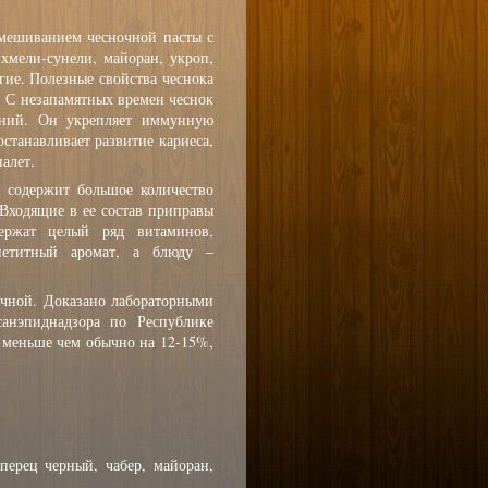
мешиванием чесночной пасты с
хмели-сунели, майоран, укроп,
гие. Полезные свойства чеснока
. С незапамятных времен чеснок
аний. Он укрепляет иммунную
станавливает развитие кариеса,
алет.
ь содержит большое количество
 Входящие в ее состав приправы
ержат целый ряд витаминов,
петитный аромат, а блюду –
ычной. Доказано лабораторными
анэпиднадзора по Республике
ь меньше чем обычно на 12-15%,
перец черный, чабер, майоран,