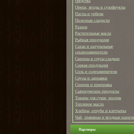
средства
Орехи, ягоды и сухофрукты
Пасты и урбечи
Полезные сладости
Разное
Растительные масла
Рыбная продукция
Сахар и натуральные
сахарозаменители
Сиропы и соусы сладкие
Соевая продукция
Соль и солезаменители
Соусы и заправки
Специи и приправы
Сыроедческие продукты
Товары для суши, роллов
Топленое масло
Хлебцы, отруби и клетчатка
Чай, травяные и ягодные напит
Партнеры