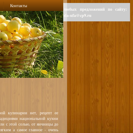
Контакты
Для любых предложений по сайту:
polzaeda-ufa@cp9.ru
ой кулинарии нет, рецепт ее
радициями национальной кухни
ли с этой солью, от яичницы до
ягким а самое главное - очень