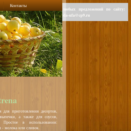
Контакты
Для любых предложений по сайту:
polzaeda-ufa@cp9.ru
trena
я для приготовления десертов,
выпечки, а также для соусов,
 Простое в использовании:
 - молока или сливок.