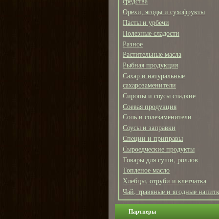
средства
Орехи, ягоды и сухофрукты
Пасты и урбечи
Полезные сладости
Разное
Растительные масла
Рыбная продукция
Сахар и натуральные
сахарозаменители
Сиропы и соусы сладкие
Соевая продукция
Соль и солезаменители
Соусы и заправки
Специи и приправы
Сыроедческие продукты
Товары для суши, роллов
Топленое масло
Хлебцы, отруби и клетчатка
Чай, травяные и ягодные напит
Партнеры