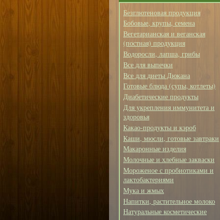
Безглютеновая продукция
Бобовые, крупы, семена
Вегетарианская и веганская
(постная) продукция
Водоросли, лапша, грибы
Все для выпечки
Все для диеты Дюкана
Готовые блюда (супы, котлеты)
Диабетические продукты
Для укрепления иммунитета и
здоровья
Какао-продукты и кэроб
Каши, мюсли, готовые завтраки
Макаронные изделия
Молочные и хлебные закваски
Мороженое с пробиотиками и
лактобактериями
Мука и жмых
Напитки, растительное молоко
Натуральные косметические