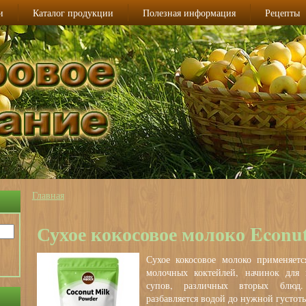
и
Каталог продукции
Полезная информация
Рецепты
Главная
Вы здесь
Сухое кокосовое молоко Econu
Сухое кокосовое молоко применяетс
молочных коктейлей, начинок для 
супов, различных вторых блюд.
разбавляется водой до нужной густоты