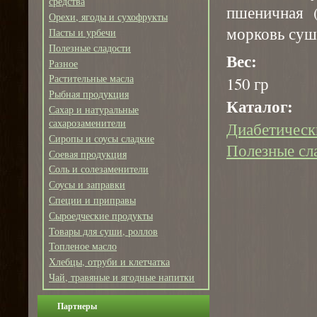
средства
пшеничная (
Орехи, ягоды и сухофрукты
морковь сушё
Пасты и урбечи
Полезные сладости
Вес:
Разное
Растительные масла
150 гр
Рыбная продукция
Каталог:
Сахар и натуральные
сахарозаменители
Диабетическ
Сиропы и соусы сладкие
Полезные сл
Соевая продукция
Соль и солезаменители
Соусы и заправки
Специи и приправы
Сыроедческие продукты
Товары для суши, роллов
Топленое масло
Хлебцы, отруби и клетчатка
Чай, травяные и ягодные напитки
Партнеры