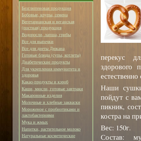
Безглютеновая продукция
Бобовые, крупы, семена
Вегетарианская и веганская
(постная) продукция
Водоросли, лапша, грибы
Все для выпечки
Все для диеты Дюкана
Готовые блюда (супы, котлеты)
перекус д
Диабетические продукты
здорового п
Для укрепления иммунитета и
естественно
здоровья
Какао-продукты и кэроб
Наши сушки
Каши, мюсли, готовые завтраки
пойдут с ва
Макаронные изделия
Молочные и хлебные закваски
пикник, сос
Мороженое с пробиотиками и
костра на пр
лактобактериями
Мука и жмых
Вес: 150г.
Напитки, растительное молоко
Состав: му
Натуральные косметические