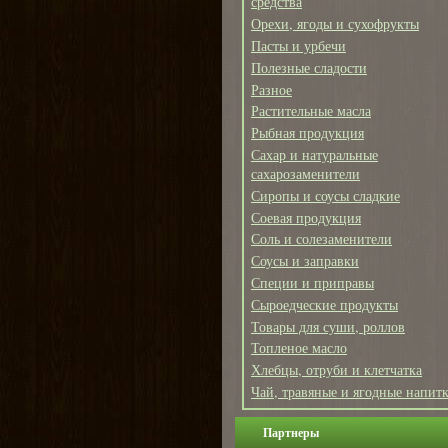
средства
Орехи, ягоды и сухофрукты
Пасты и урбечи
Полезные сладости
Разное
Растительные масла
Рыбная продукция
Сахар и натуральные
сахарозаменители
Сиропы и соусы сладкие
Соевая продукция
Соль и солезаменители
Соусы и заправки
Специи и приправы
Сыроедческие продукты
Товары для суши, роллов
Топленое масло
Хлебцы, отруби и клетчатка
Чай, травяные и ягодные напит
Партнеры