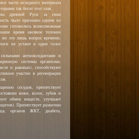
все части исходного материала
оторыми так богат этот злак.
ена древней Руси за свои
ность было признано одним из
нове готовились всевозможные
наше время овсяное толокно
, но это лишь вопрос времени,
логи не устают в один голос
 сильными антиоксидантами и
кринную системы организма.
сле и раковых), способствуют
тивное участие в регенерации
сов.
щению сосудов, препятствует
остоянии кожи, волос, зубов и
зует обмен веществ, улучшает
оцитов). Препятствует развитию
дца, органов ЖКТ, диабета,