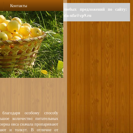
Контакты
Для любых предложений по сайту:
polzaeda-ufa@cp9.ru
благодаря особому способу
льшое количество питательных
 зерна овса сначала пропаривают
ают и толкут. В отличие от