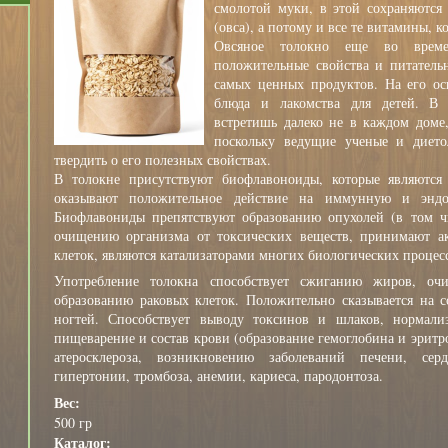
смолотой муки, в этой сохраняются 
(овса), а потому и все те витамины, к
Овсяное толокно еще во врем
положительные свойства и питатель
самых ценных продуктов. На его ос
блюда и лакомства для детей. В 
встретишь далеко не в каждом доме
поскольку ведущие ученые и дието
твердить о его полезных свойствах.
В толокне присутствуют биофлавоноиды, которые являются
оказывают положительное действие на иммунную и эндо
Биофлавониды препятствуют образованию опухолей (в том чи
очищению организма от токсических веществ, принимают ак
клеток, являются катализаторами многих биологических процес
Употребление толокна способствует сжиганию жиров, очи
образованию раковых клеток. Положительно сказывается на с
ногтей. Способствует выводу токсинов и шлаков, нормали
пищеварение и состав крови (образование гемоглобина и эритр
атеросклероза, возникновению заболеваний печени, сер
гипертонии, тромбоза, анемии, кариеса, пародонтоза.
Вес:
500 гр
Каталог: