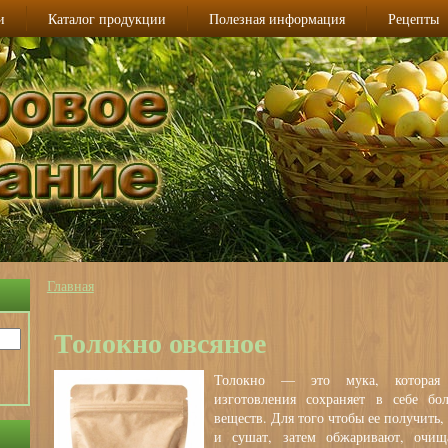
и
Каталог продукции
Полезная информация
Рецепты
Главная
Вы здесь
Толокно овсяное
Толокно — это мука, которая 
изготовления сохраняет в себе бо
веществ. Для того чтобы ее получить,
и сушат, затем обжаривают, очищ