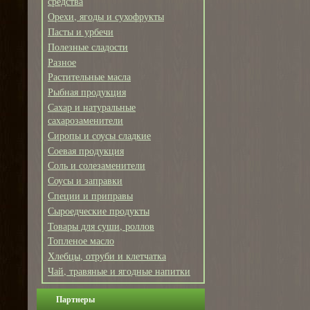
средства
Орехи, ягоды и сухофрукты
Пасты и урбечи
Полезные сладости
Разное
Растительные масла
Рыбная продукция
Сахар и натуральные
сахарозаменители
Сиропы и соусы сладкие
Соевая продукция
Соль и солезаменители
Соусы и заправки
Специи и приправы
Сыроедческие продукты
Товары для суши, роллов
Топленое масло
Хлебцы, отруби и клетчатка
Чай, травяные и ягодные напитки
Партнеры