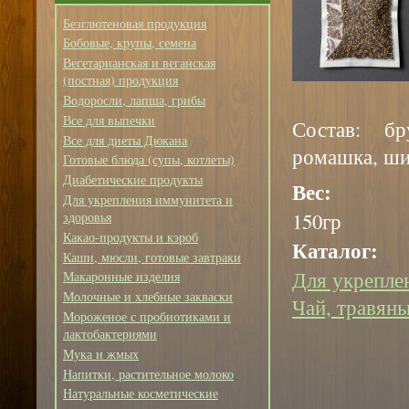
Безглютеновая продукция
Бобовые, крупы, семена
Вегетарианская и веганская
(постная) продукция
Водоросли, лапша, грибы
Все для выпечки
Состав: бр
Все для диеты Дюкана
ромашка, ши
Готовые блюда (супы, котлеты)
Диабетические продукты
Вес:
Для укрепления иммунитета и
150гр
здоровья
Какао-продукты и кэроб
Каталог:
Каши, мюсли, готовые завтраки
Для укрепле
Макаронные изделия
Молочные и хлебные закваски
Чай, травяны
Мороженое с пробиотиками и
лактобактериями
Мука и жмых
Напитки, растительное молоко
Натуральные косметические