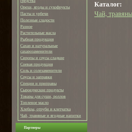
средства
Каталог:
Орехи, ягоды и сухофрукты
Чай, травяны
Пасты и урбечи
Полезные сладости
Разное
Растительные масла
Рыбная продукция
Сахар и натуральные
сахарозаменители
Сиропы и соусы сладкие
Соевая продукция
Соль и солезаменители
Соусы и заправки
Специи и приправы
Сыроедческие продукты
Товары для суши, роллов
Топленое масло
Хлебцы, отруби и клетчатка
Чай, травяные и ягодные напитки
Партнеры