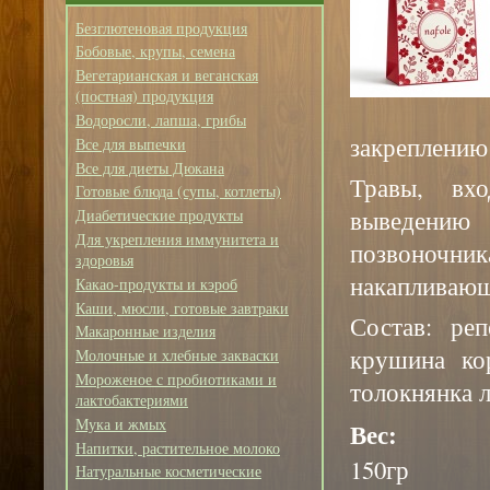
Безглютеновая продукция
Бобовые, крупы, семена
Вегетарианская и веганская
(постная) продукция
Водоросли, лапша, грибы
закреплению
Все для выпечки
Все для диеты Дюкана
Травы, вх
Готовые блюда (супы, котлеты)
выведени
Диабетические продукты
Для укрепления иммунитета и
позвоночник
здоровья
накапливающ
Какао-продукты и кэроб
Каши, мюсли, готовые завтраки
Состав: реп
Макаронные изделия
крушина кор
Молочные и хлебные закваски
Мороженое с пробиотиками и
толокнянка л
лактобактериями
Мука и жмых
Вес:
Напитки, растительное молоко
150гр
Натуральные косметические