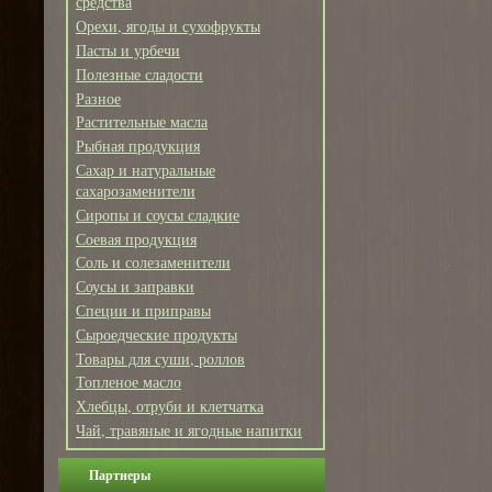
средства
Орехи, ягоды и сухофрукты
Пасты и урбечи
Полезные сладости
Разное
Растительные масла
Рыбная продукция
Сахар и натуральные
сахарозаменители
Сиропы и соусы сладкие
Соевая продукция
Соль и солезаменители
Соусы и заправки
Специи и приправы
Сыроедческие продукты
Товары для суши, роллов
Топленое масло
Хлебцы, отруби и клетчатка
Чай, травяные и ягодные напитки
Партнеры