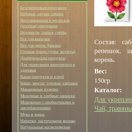
Безглютеновая продукция
Бобовые, крупы, семена
Вегетарианская и веганская
(постная) продукция
Водоросли, лапша, грибы
Все для выпечки
Состав: саб
Все для диеты Дюкана
репешок, ш
Готовые блюда (супы, котлеты)
корень.
Диабетические продукты
Для укрепления иммунитета и
Вес:
здоровья
Какао-продукты и кэроб
150гр
Каши, мюсли, готовые завтраки
Каталог:
Макаронные изделия
Молочные и хлебные закваски
Для укрепле
Мороженое с пробиотиками и
Чай, травяны
лактобактериями
Мука и жмых
Напитки, растительное молоко
Натуральные косметические