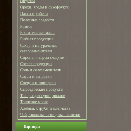
средства
Орехи, ягоды и сухофрукты
Пасты и урбечи
Полезные сладости
Разное
Растительные масла
Рыбная продукция
Сахар и натуральные
сахарозаменители
Сиропы и соусы сладкие
Соевая продукция
Соль и солезаменители
Соусы и заправки
Специи и приправы
Сыроедческие продукты
Товары для суши, роллов
Топленое масло
Хлебцы, отруби и клетчатка
Чай, травяные и ягодные напитки
Партнеры