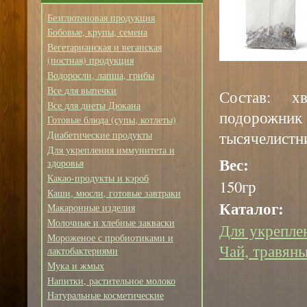
Безглютеновая продукция
Бобовые, крупы, семена
Вегетарианская и веганская
(постная) продукция
Водоросли, лапша, грибы
Все для выпечки
Состав: х
Все для диеты Дюкана
подорожник 
Готовые блюда (супы, котлеты)
тысячелистн
Диабетические продукты
Для укрепления иммунитета и
Вес:
здоровья
Какао-продукты и кэроб
150гр
Каши, мюсли, готовые завтраки
Каталог:
Макаронные изделия
Молочные и хлебные закваски
Для укрепле
Мороженое с пробиотиками и
Чай, травяны
лактобактериями
Мука и жмых
Напитки, растительное молоко
Натуральные косметические