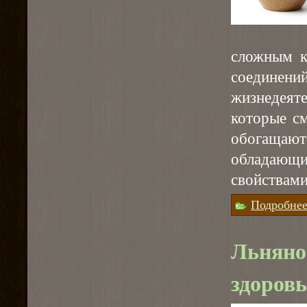
сложным к
соедине
жизнедеят
которые с
обогаща
обладаю
свойствами
Подробне
Льняно
здоровь