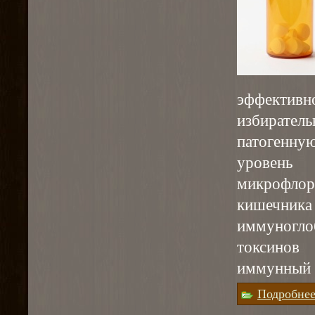
эффективн
избирател
патогенн
уровень
микрофлор
кишечника
иммуногло
токсинов
иммунный с
Подробне