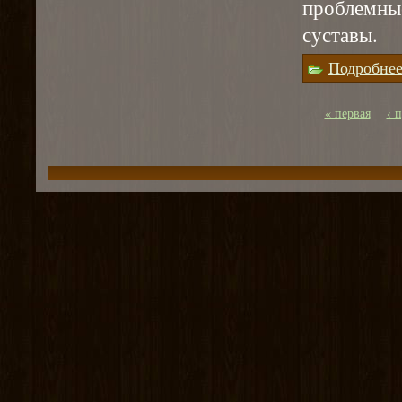
проблемны
суставы.
Подробне
« первая
‹ 
Страницы