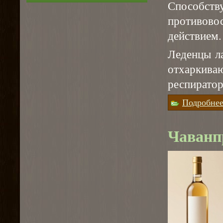
Способству
противов
действием.
Леденцы л
отхарки
респиратор
Подробне
Чаванпр