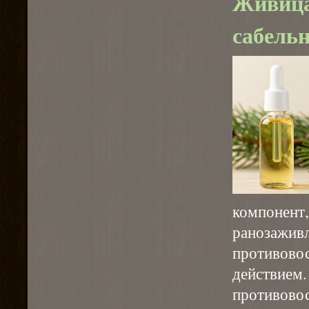
Живица 
сабель
компон
раноза
противо
действие
противово