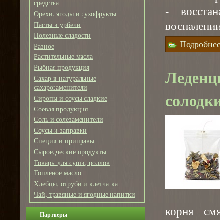
средства
- восста
Орехи, ягоды и сухофрукты
воспалении
Пасты и урбечи
Полезные сладости
Подробне
Разное
Растительные масла
Рыбная продукция
Леденц
Сахар и натуральные
сахарозаменители
солодк
Сиропы и соусы сладкие
Соевая продукция
Соль и солезаменители
Соусы и заправки
Специи и приправы
Сыроедческие продукты
Товары для суши, роллов
Топленое масло
Хлебцы, отруби и клетчатка
Чай, травяные и ягодные напитки
корня см
Партнеры