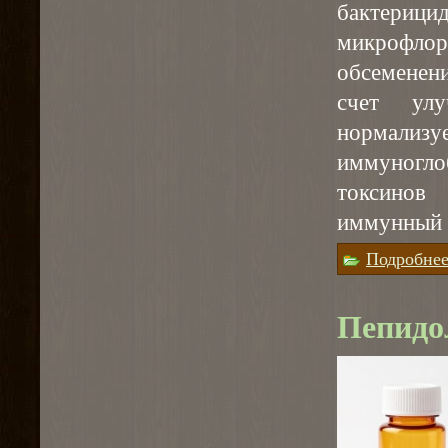
бактериц
микрофл
обсеменен
счет улу
нормали
иммуногло
токсинов
иммунный с
Подробне
Пепидо