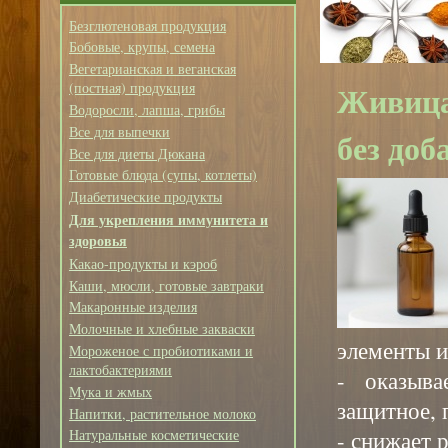
Безглютеновая продукция
Бобовые, крупы, семена
Вегетарианская и веганская
Живица
(постная) продукция
Водоросли, лапша, грибы
Все для выпечки
без доб
Все для диеты Дюкана
Готовые блюда (супы, котлеты)
Диабетические продукты
Для укрепления иммунитета и
здоровья
Какао-продукты и кэроб
Каши, мюсли, готовые завтраки
Макаронные изделия
Молочные и хлебные закваски
элементы и
Мороженое с пробиотиками и
лактобактериями
- оказыва
Мука и жмых
защитное, 
Напитки, растительное молоко
- снижает 
Натуральные косметические