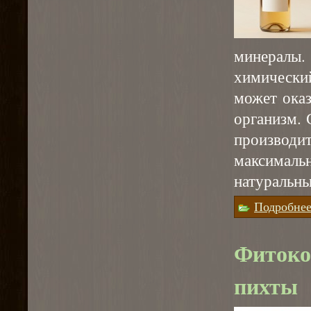
минералы
химически
может оказ
организм.
произво
максимал
натуральны
Подробне
Фитоко
пихты