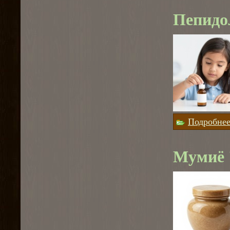
Пепидо
Подробне
Мумиё 