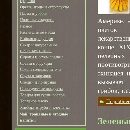
средства
Орехи, ягоды и сухофрукты
Пасты и урбечи
Америке. 
Полезные сладости
Разное
цветок 
Растительные масла
лекарствен
Рыбная продукция
Сахар и натуральные
конце ХIX
сахарозаменители
целебн
Сиропы и соусы сладкие
противогр
Соевая продукция
Соль и солезаменители
эхинацея 
Соусы и заправки
вызывает
Специи и приправы
Сыроедческие продукты
грибов, т.е
Товары для суши, роллов
Подробне
Топленое масло
Хлебцы, отруби и клетчатка
Чай, травяные и ягодные
Зеленый
напитки