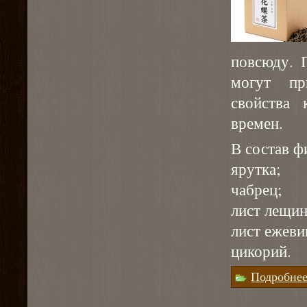
повсюду. 
могут пр
свойства
времен.
В состав ф
ярутка;
чабрец;
лист лещин
лист ежеви
цикорий.
Подробне