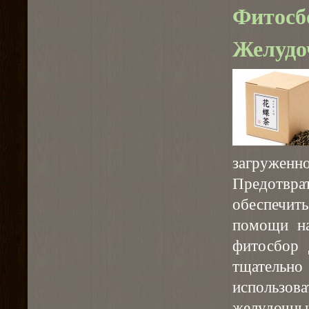
Фитосб
Желуд
загруженно
Предотвра
обеспечить
помощи на
фитосбор 
тщательно
использова
желудочны