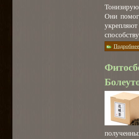
Тонизирую
Они помог
укрепляю
способств
Подробне
Фитосб
Болеут
полученн