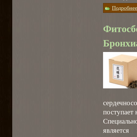
Подробне
Фитосб
Бронхи
сердечнос
поступает 
Специально
является