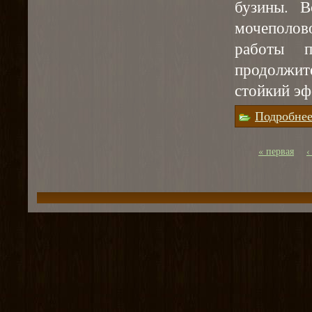
бузины. В
мочеполов
работы п
продолжит
стойкий эф
Подробне
« первая
‹
Страницы