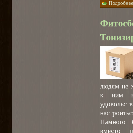
Подробне
Фитосб
Тониз
людям не х
к ним н
удовольств
настроитьс
Намного б
вместо п