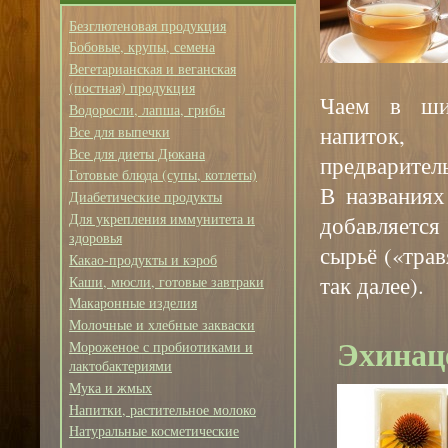
Безглютеновая продукция
Бобовые, крупы, семена
Вегетарианская и веганская
(постная) продукция
Чаем в ши
Водоросли, лапша, грибы
напиток,
Все для выпечки
Все для диеты Дюкана
предварител
Готовые блюда (супы, котлеты)
В названиях
Диабетические продукты
Для укрепления иммунитета и
добавляется
здоровья
сырьё («тра
Какао-продукты и кэроб
так далее).
Каши, мюсли, готовые завтраки
Макаронные изделия
Молочные и хлебные закваски
Эхинаце
Мороженое с пробиотиками и
лактобактериями
Мука и жмых
Напитки, растительное молоко
Натуральные косметические