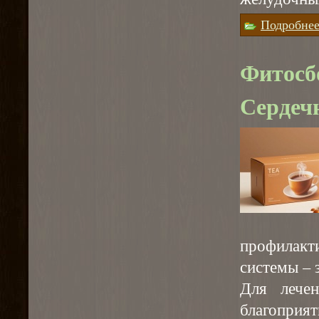
Подробне
Фитосб
Сердеч
профилакт
системы – 
Для лече
благопри