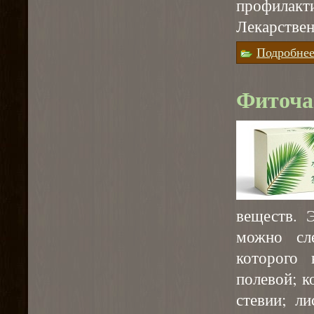
профилак
Лекарствен
Подробне
Фиточа
веществ. 
можно сл
которого 
полевой; к
стевии; л