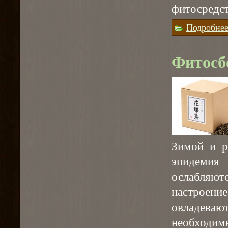
фитосредст
Подробне
Фитосб
Зимой и р
эпидемия
ослабляю
настроени
овладева
необходимы