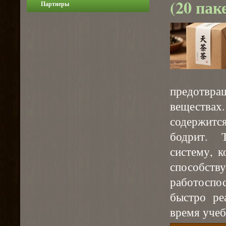
(20 пак
Партнеры
предотвра
веществах.
содержит
бодрит. 
систему, к
способ
работоспо
быстро ре
время учеб