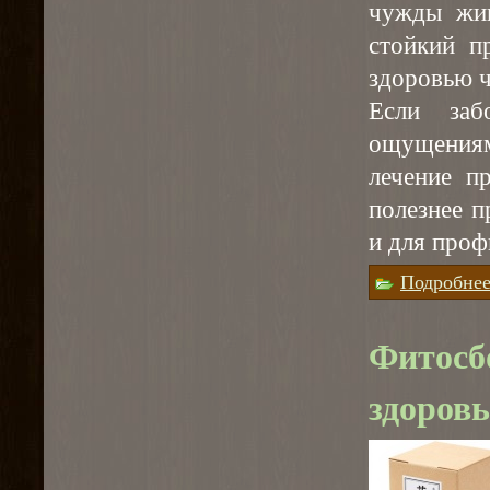
чужды жив
стойкий п
здоровью ч
Если заб
ощущениям
лечение п
полезнее п
и для проф
Подробне
Фитосб
здоровь