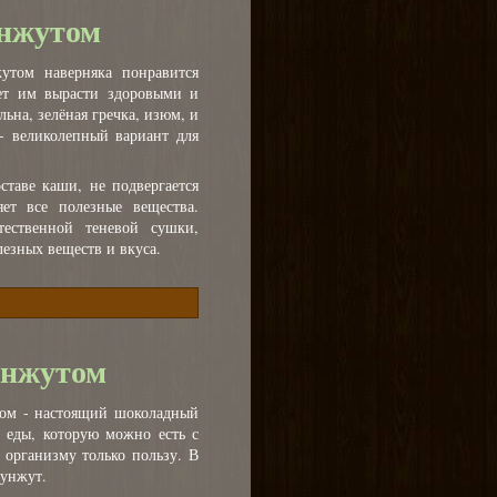
унжутом
том наверняка понравится
ет им вырасти здоровыми и
льна, зелёная гречка, изюм, и
- великолепный вариант для
оставе каши, не подвергается
яет все полезные вещества.
ественной теневой сушки,
езных веществ и вкуса.
унжутом
том - настоящий шоколадный
й еды, которую можно есть с
 организму только пользу. В
кунжут.