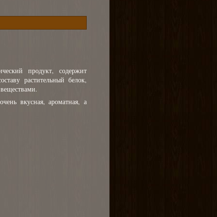
ический продукт, содержит
ставу растительный белок,
веществами.
чень вкусная, ароматная, а