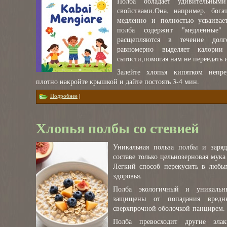
Полба обладает удивительны
свойствами.Она, например, бога
медленно и полностью усваивает
полба содержит "медленные"
расщепляются в течение долг
равномерно выделяет калори
сытости,помогая нам не переедать и
Залейте хлопья кипятком непр
плотно накройте крышкой и дайте постоять 3-4 мин.
о Хлопья из полбы
Подробнее
|
Хлопья полбы со стевией
Уникальная польза полбы и заряд
составе только цельнозерновая мука
Легкий способ перекусить в любы
здоровья.
Полба экологичный и уникальн
защищены от попадания вредн
сверхпрочной оболочкой-панцирем.
Полба превосходит другие зла