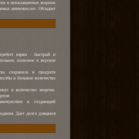
атки и ненасыщенных жирных
нимых аминокислот. Обладает
ребует варки - быстрый и
тельное, полезное и вкусное
тва сохранила в продукте
 полбы и большое количество
онус и количество энергии.
ортом
амочувствие и создающий
еедания. Дает долго длящееся