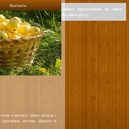
Контакты
Для любых предложений по сайту:
polzaeda-ufa@cp9.ru
(или в молоке) зёрен, иногда с
, приправы, молоко, фрукты и