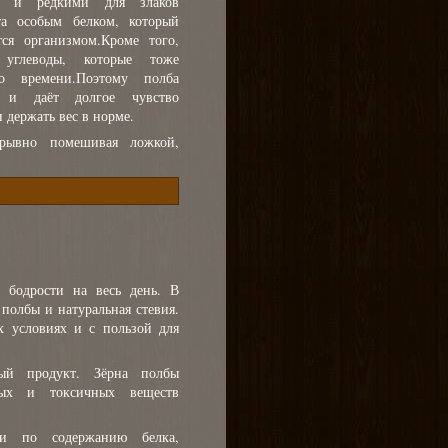
ми и редкими для злаков
та особым белком, который
ся организмом.Кроме того,
 углеводы, которые тоже
о времени.Поэтому полба
и и даёт долгое чувство
 держать вес в норме.
ерывно помешивая ложкой,
 бодрости на весь день. В
 полбы и натуральная стевия.
х условиях и с пользой для
ый продукт. Зёрна полбы
ых и токсичных веществ
ки по содержанию белка,