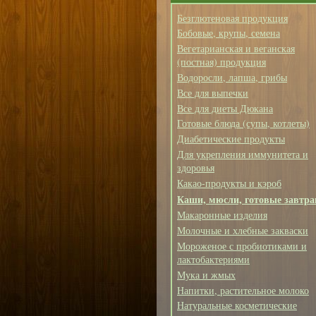
Безглютеновая продукция
Бобовые, крупы, семена
Вегетарианская и веганская
(постная) продукция
Водоросли, лапша, грибы
Все для выпечки
Все для диеты Дюкана
Готовые блюда (супы, котлеты)
Диабетические продукты
Для укрепления иммунитета и
здоровья
Какао-продукты и кэроб
Каши, мюсли, готовые завтра
Макаронные изделия
Молочные и хлебные закваски
Мороженое с пробиотиками и
лактобактериями
Мука и жмых
Напитки, растительное молоко
Натуральные косметические