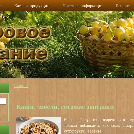
и
Каталог продукции
Полезная информация
Рецепты
Главная
Вы здесь
Каши, мюсли, готовые завтраки
Каша — блюдо из разваренных в воде 
такими добавками, как соль, сахар
сухофрукты, варенье.