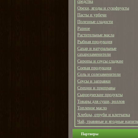
средства
Орехи, ягоды и сухофрукты
Пасты и урбечи
Полезные сладости
Разное
Растительные масла
Рыбная продукция
Сахар и натуральные
сахарозаменители
Сиропы и соусы сладкие
Соевая продукция
Соль и солезаменители
Соусы и заправки
Специи и приправы
Сыроедческие продукты
Товары для суши, роллов
Топленое масло
Хлебцы, отруби и клетчатка
Чай, травяные и ягодные напит
Партнеры