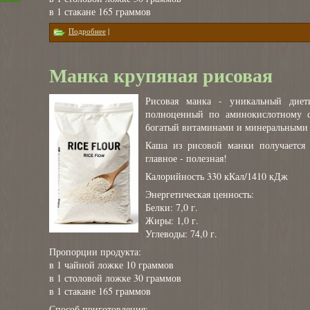
в 1 стакане 165 граммов
о Манка крупяная кукурузная
Подробнее
|
Манка крупяная рисовая
Рисовая манка - уникальный диет
полноценный по аминокислотному со
богатый витаминами и минеральными 
Каша из рисовой манки получается о
главное - полезная!
Калорийность 330 кКал/1410 кДж
Энергетическая ценность:
Белки: 7,0 г.
Жиры: 1,0 г.
Углеводы: 74,0 г.
Пропорции продукта:
в 1 чайной ложке 10 граммов
в 1 столовой ложке 30 граммов
в 1 стакане 165 граммов
Способ приготовления: