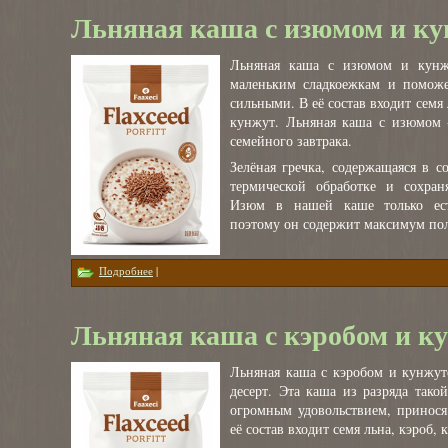
Льняная каша с изюмом и к
Льняная каша с изюмом и кунжу
маленьким сладкоежкам и помож
сильными. В её состав входит семя 
кунжут. Льняная каша с изюмом 
семейного завтрака.
Зелёная гречка, содержащаяся в с
термической обработке и сохран
Изюм в нашей каше только ест
поэтому он содержит максимум пол
о Льняная каша с изюмом и кунжутом
Подробнее
|
Льняная каша с кэробом и к
Льняная каша с кэробом и кунжу
десерт. Эта каша из разряда тако
огромным удовольствием, принося
её состав входит семя льна, кэроб, 