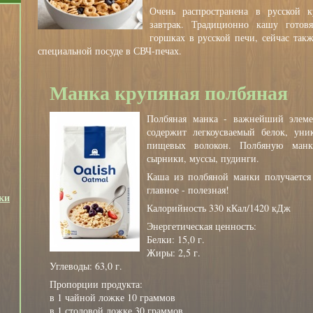
Очень распространена в русской 
завтрак. Традиционно кашу готов
горшках в русской печи, сейчас так
специальной посуде в СВЧ-печах.
Манка крупяная полбяная
Полбяная манка - важнейший элеме
содержит легкоусваемый белок, уни
пищевых волокон. Полбяную манк
сырники, муссы, пудинги.
Каша из полбяной манки получается 
главное - полезная!
ки
Калорийность 330 кКал/1420 кДж
Энергетическая ценность:
Белки: 15,0 г.
Жиры: 2,5 г.
Углеводы: 63,0 г.
Пропорции продукта:
в 1 чайной ложке 10 граммов
в 1 столовой ложке 30 граммов