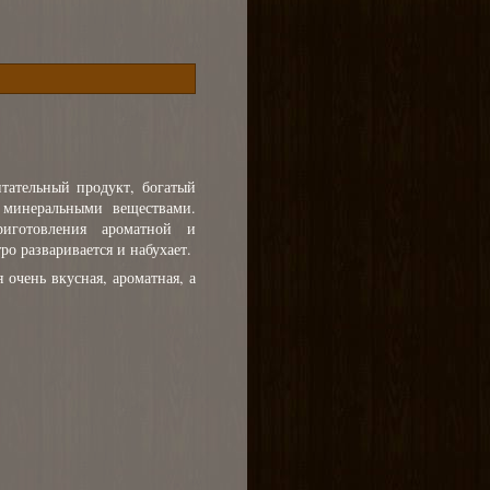
тательный продукт, богатый
 минеральными веществами.
иготовления ароматной и
ро разваривается и набухает.
 очень вкусная, ароматная, а