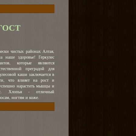
 ГОСТ
ески чистых районах Алтая,
а наше здоровье! Геркулес
нтов, которые являются
тественной преградой для
кулесовой каши заключается в
ти, что влияет на рост и
 успешно нарастить мышцы и
вес. Хлопья - отличный
осам, ногтям и коже.