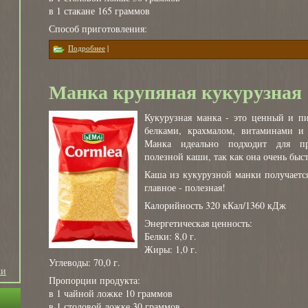
в 1 стакане 165 граммов
Способ приготовления:
о Манка крупяная полбяная
Подробнее
|
Манка крупяная кукурузная
Кукурузная манка - это ценный и пи
белками, крахмалом, витаминами и
Манка идеально подходит для пр
полезной каши, так как она очень быст
Каша из кукурузной манки получается
главное - полезная!
Калорийность 320 кКал/1360 кДж
Энергетическая ценность:
Белки: 8,0 г.
Жиры: 1,0 г.
Углеводы: 70,0 г.
ки
Пропорции продукта:
в 1 чайной ложке 10 граммов
в 1 столовой ложке 30 граммов