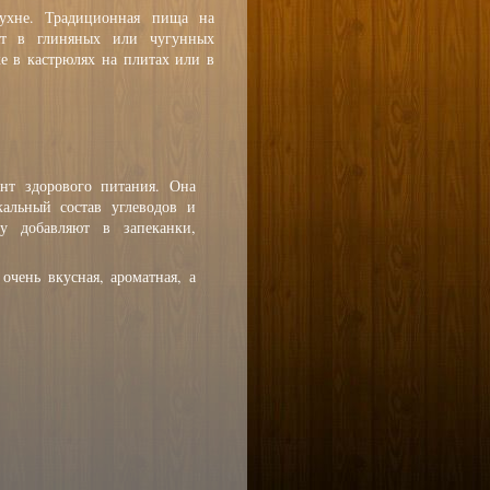
кухне. Традиционная пища на
ят в глиняных или чугунных
же в кастрюлях на плитах или в
нт здорового питания. Она
кальный состав углеводов и
у добавляют в запеканки,
очень вкусная, ароматная, а