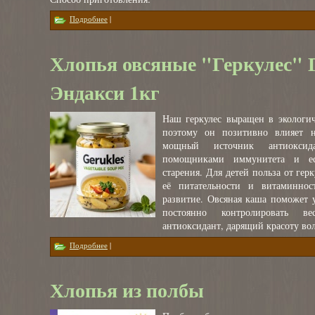
о Манка крупяная рисовая
Подробнее
|
Хлопья овсяные "Геркулес"
Эндакси 1кг
Наш геркулес выращен в экологич
поэтому он позитивно влияет н
мощный источник антиоксида
помощниками иммунитета и ес
старения. Для детей польза от гер
её питательности и витаминнос
развитие. Овсяная каша поможет
постоянно контролировать 
антиоксидант, дарящий красоту вол
о Хлопья овсяные "Геркулес" ГОСТ Эндакси 1кг
Подробнее
|
Хлопья из полбы