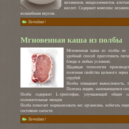
витаминов, микроэлементов, клетч
кислот. Содержит комплекс незаме
волшебным вкусом.
о Хлопья полбы со стевией
Подробнее
|
Мгновенная каша из полбы
Мгновенная каша из полбы не т
удобный способ приготовить пита
блюдо в любых условиях.
Щадящая технология производс
полезные свойства цельного зерна
отрубей
Полбы повышает выносливость, т
Полезна людям, занимающимся сп
Полба содержит L-триптофан, улучшающий общее с
положительные эмоции
Полба помогает нормализовать вес организма, избегать пер
состояние сытости
о Мгновенная каша из полбы
Подробнее
|