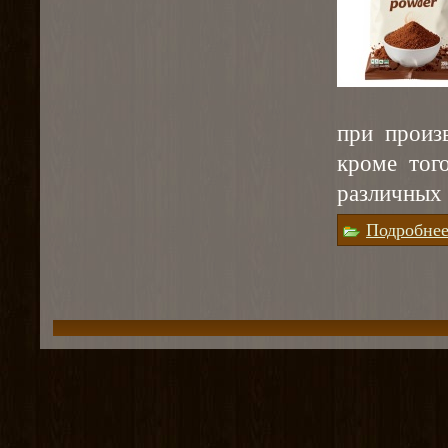
при произ
кроме тог
различных 
Подробне
Страницы