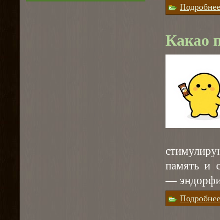
Подробне
Какао п
стимулир
память и 
— эндорфи
Подробне