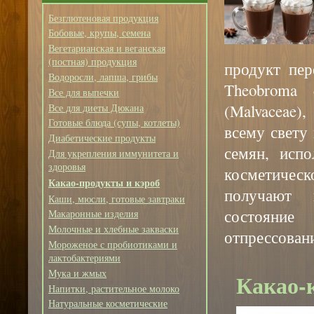
Безглютеновая продукция
Бобовые, крупы, семена
Вегетарианская и веганская
(постная) продукция
продукт пер
Водоросли, лапша, грибы
Theobroma 
Все для выпечки
(Malvaceae)
Все для диеты Дюкана
Готовые блюда (супы, котлеты)
всему свету
Диабетические продукты
семян, исп
Для укрепления иммунитета и
здоровья
косметичес
Какао-продукты и кэроб
получают 
Каши, мюсли, готовые завтраки
состояни
Макаронные изделия
Молочные и хлебные закваски
отпрессовани
Мороженое с пробиотиками и
лактобактериями
Мука и жмых
Какао-к
Напитки, растительное молоко
Натуральные косметические