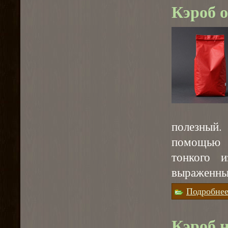
Кэроб о
полезный.
помощью 
тонкого и
выраженны
Подробне
Кэроб н