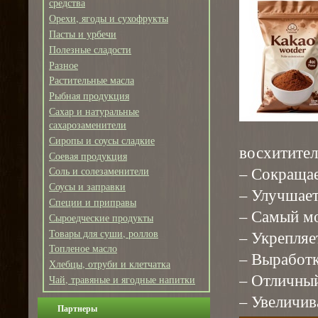
средства
Орехи, ягоды и сухофрукты
Пасты и урбечи
Полезные сладости
Разное
Растительные масла
Рыбная продукция
Сахар и натуральные
сахарозаменители
Сиропы и соусы сладкие
восхитите
Соевая продукция
– Сокращае
Соль и солезаменители
Соусы и заправки
– Улучшае
Специи и приправы
– Самый м
Сыроедческие продукты
Товары для суши, роллов
– Укрепляе
Топленое масло
– Выработк
Хлебцы, отруби и клетчатка
– Отличный
Чай, травяные и ягодные напитки
– Увеличив
Партнеры