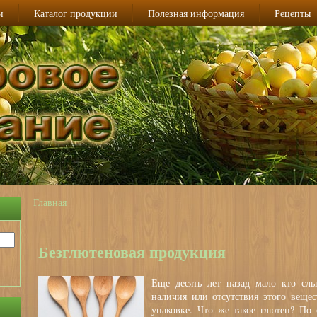
и
Каталог продукции
Полезная информация
Рецепты
Главная
Вы здесь
Безглютеновая продукция
Еще десять лет назад мало кто слы
наличия или отсутствия этого вещес
упаковке. Что же такое глютен? По 