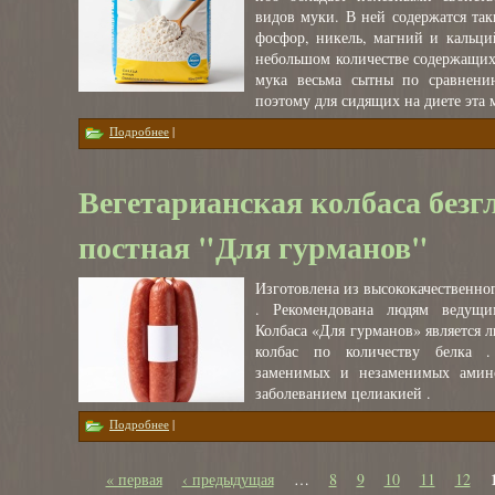
видов муки. В ней содержатся так
фосфор, никель, магний и кальци
небольшом количестве содержащих
мука весьма сытны по сравнени
поэтому для сидящих на диете эта 
о Кукурузная мука
Подробнее
|
Вегетарианская колбаса безг
постная "Для гурманов"
Изготовлена из высококачественног
. Рекомендована людям ведущ
Колбаса «Для гурманов» является 
колбас по количеству белка 
заменимых и незаменимых амино
заболеванием целиакией .
о Вегетарианская колбаса безглютеновая постная "Для гурма
Подробнее
|
« первая
‹ предыдущая
…
8
9
10
11
12