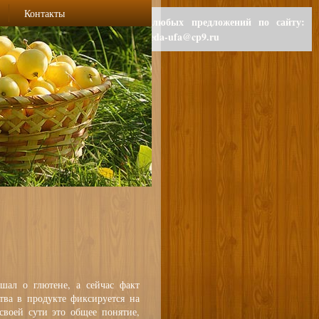
Контакты
Для любых предложений по сайту:
polzaeda-ufa@cp9.ru
шал о глютене, а сейчас факт
тва в продукте фиксируется на
своей сути это общее понятие,