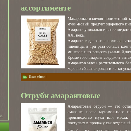
ассортименте
Макароные изделия пониженной к
муки-новый продукт здорового пи
Амарант уникальное растение,кот
ХХI века.
Амарант содержит в полтора раза
пшеница, в три раза больше клетч
минеральных веществ (кальций,жел
Кроме того амарант содержит вита
Амарант-кладезь растительного бе
хорошо сбалансирован и легко усва
о Макароны из амарантовой муки в ассортименте
Подробнее
|
Отруби амарантовые
Амарантовые отруби — это остат
амаранта после мукомольного пр
ки
производство муки или масла, 
поступает в продажу как отдельный
Отруби из амаранта уже дав