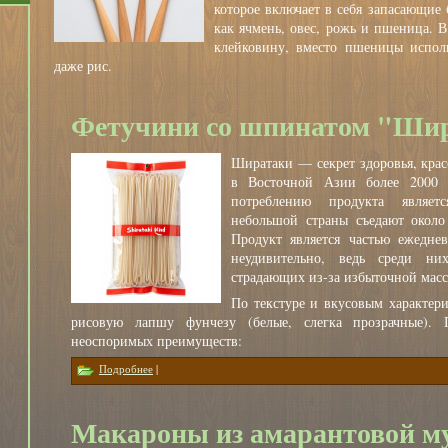
которое включает в себя запасающие 
как ячмень, овес, рожь и пшеница. В
клейковину, вместо пшеницы исполь
даже рис.
Фетучини со шпинатом "Ши
Ширатаки — секрет здоровья, крас
в Восточной Азии более 2000
потреблению продукта являе
небольшой страны съедают около
Продукт является частью ежедне
неудивительно, ведь среди ни
страдающих из-за избыточной масс
По текстуре и вкусовым характер
рисовую лапшу фунчезу (белые, слегка прозрачные)
неоспоримых преимуществ:
о Фетучини со шпинатом "Ширатаки"
Подробнее
|
Макароны из амарантовой м