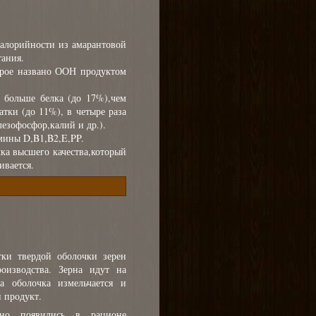
алорийности из амарантовой
тания.
орое названо ООН продуктом
 больше белка (до 17%),чем
атки (до 11%), в четыре раза
езофосфор,калий и др.).
мины D,B1,B2,E,PP.
лка высшего качества,который
ивается.
ки твердой оболочки зерен
оизводства. Зерна идут на
а оболочка измельчается и
 продукт.
но появились в рационе