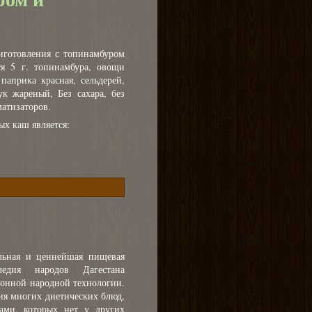
иготовления с топинамбуром
я 5 г. топинамбура, овощи
паприка красная, сельдерей,
ук жареный, Без сахара, без
матизаторов.
х каш является:
льная и ценнейшая пищевая
едия народов Дагестана
ионной народной технологии.
ия многих диетических блюд,
ами, которых нет у других