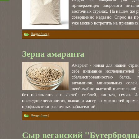
приверженцев здорового питан
восточных странах. На нашем же р
совершенно недавно. Спрос на пр
уже можно встретить на прилавках
о Отруби амарантовые
Подробнее
|
Зерна амаранта
Амарант - новая для нашей стран
себе внимание исследователей 
сбалансированностью белка,
витаминов, минеральных солей.
необычайно высокой питательной 
без исключения его частей: стеблей, листьев, семян. И
последние десятилетия, выявили массу возможностей примен
профилактики различных заболеваний.
о Зерна амаранта
Подробнее
|
Сыр веганский "Бутербродн