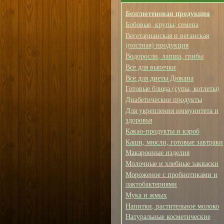
Безглютеновая продукция
Бобовые, крупы, семена
Вегетарианская и веганская
(постная) продукция
Водоросли, лапша, грибы
Все для выпечки
Все для диеты Дюкана
Готовые блюда (супы, котлеты)
Диабетические продукты
Для укрепления иммунитета и
здоровья
Какао-продукты и кэроб
Каши, мюсли, готовые завтраки
Макаронные изделия
Молочные и хлебные закваски
Мороженое с пробиотиками и
лактобактериями
Мука и жмых
Напитки, растительное молоко
Натуральные косметические