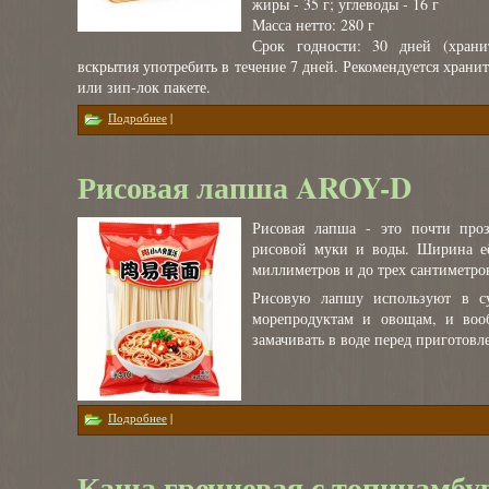
жиры - 35 г; углеводы - 16 г
Масса нетто: 280 г
Срок годности: 30 дней (храни
вскрытия употребить в течение 7 дней. Рекомендуется храни
или зип-лок пакете.
о Сыр веганский "Плавящийся"
Подробнее
|
Рисовая лапша AROY-D
Рисовая лапша - это почти проз
рисовой муки и воды. Ширина её
миллиметров и до трех сантиметро
Рисовую лапшу используют в су
морепродуктам и овощам, и вооб
замачивать в воде перед приготовл
о Рисовая лапша AROY-D
Подробнее
|
Каша гречневая с топинамбу