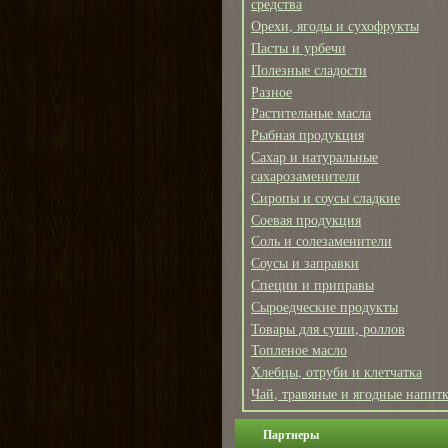
средства
Орехи, ягоды и сухофрукты
Пасты и урбечи
Полезные сладости
Разное
Растительные масла
Рыбная продукция
Сахар и натуральные
сахарозаменители
Сиропы и соусы сладкие
Соевая продукция
Соль и солезаменители
Соусы и заправки
Специи и приправы
Сыроедческие продукты
Товары для суши, роллов
Топленое масло
Хлебцы, отруби и клетчатка
Чай, травяные и ягодные напит
Партнеры