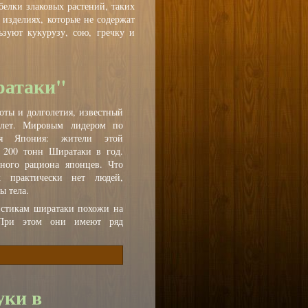
белки злаковых растений, таких
 изделиях, которые не содержат
зуют кукурузу, сою, гречку и
ратаки"
оты и долголетия, известный
 лет. Мировым лидером по
тся Япония: жители этой
 200 тонн Ширатаки в год.
вного рациона японцев. Что
х практически нет людей,
ы тела.
истикам ширатаки похожи на
. При этом они имеют ряд
уки в