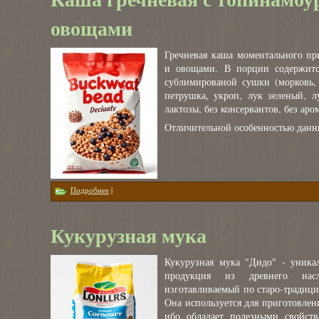
овощами
Гречневая каша моментального пр
и овощами. В порции содержитс
сублимированой сушки (морковь, 
петрушка, укроп, лук зеленый, л
лактозы, без консервантов, без аро
Отличительной особенностью данны
о Каша гречневая с топинамбуром и овощами
Подробнее
|
Кукурузная мука
Кукурузная мука "Дидо" - уника
продукция из древнего насл
изготавливаемый по старо-традиц
Она используется для приготовлен
ибо обладает полезными свойств