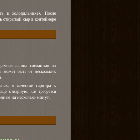
ть в холодильнике). После
ть открытый сыр в контейнере
рачная лапша сделанная из
 может быть от нескольких
в.
пах, в качестве гарнира к
ще отварную. Её требуется
ением на несколько минут.
ром и