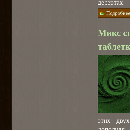
десертах.
Подробне
Микс с
таблет
этих двух
дополняя 