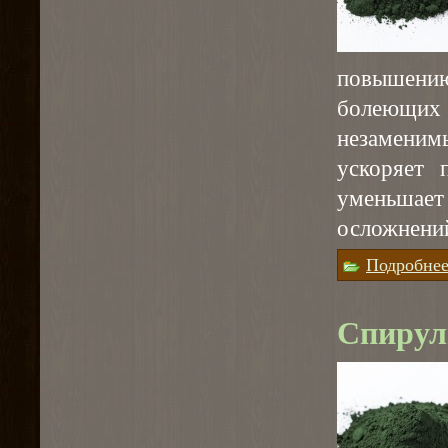
повышению
болеющих
незаменим
ускоряет 
уменьшае
осложнени
Подробне
Спирул