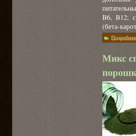
питательны
B6, B12; 
(бета-карот
Подробне
Микс с
порошк