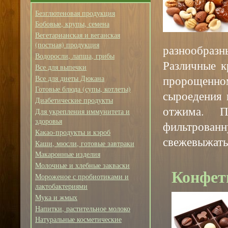
Безглютеновая продукция
Бобовые, крупы, семена
Вегетарианская и веганская
(постная) продукция
разнообразны
Водоросли, лапша, грибы
Различные к
Все для выпечки
пророщенн
Все для диеты Дюкана
Готовые блюда (супы, котлеты)
сыроедения 
Диабетические продукты
отжима. 
Для укрепления иммунитета и
здоровья
фильтрова
Какао-продукты и кэроб
свежевыжаты
Каши, мюсли, готовые завтраки
Макаронные изделия
Молочные и хлебные закваски
Конфеты
Мороженое с пробиотиками и
лактобактериями
Мука и жмых
Напитки, растительное молоко
Натуральные косметические