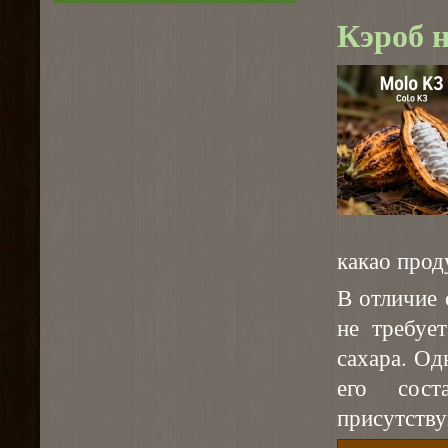
Кэроб 
какао прод
В отличие 
не требуе
сахара. Од
его сост
присутству