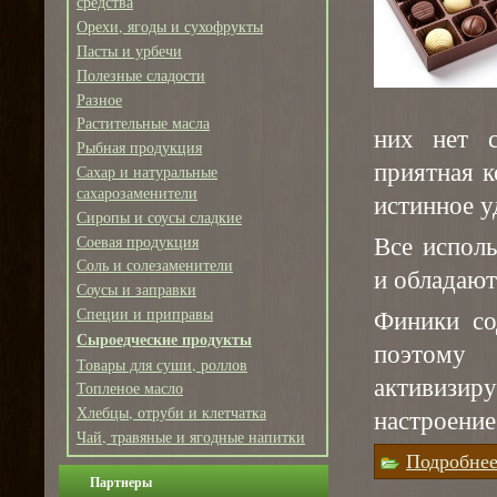
средства
Орехи, ягоды и сухофрукты
Пасты и урбечи
Полезные сладости
Разное
Растительные масла
них нет 
Рыбная продукция
приятная 
Сахар и натуральные
сахарозаменители
истинное у
Сиропы и соусы сладкие
Все испол
Соевая продукция
Соль и солезаменители
и обладают
Соусы и заправки
Специи и приправы
Финики со
Сыроедческие продукты
поэтому
Товары для суши, роллов
активизир
Топленое масло
Хлебцы, отруби и клетчатка
настроение
Чай, травяные и ягодные напитки
Подробне
Партнеры