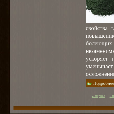
свойства 
повышению
болеющих
незаменим
ускоряет 
уменьшае
осложнени
Подробне
« первая
‹ 
Страницы