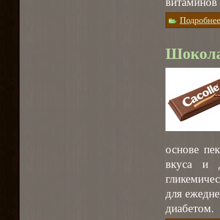
витаминов 
Подробне
Шокола
основе пе
вкуса и 
гликемичес
для ежедн
диабетом.