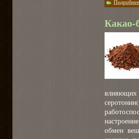
Подробне
Какао-
влияющих
серотонин(
работосп
настроени
обмен вещ