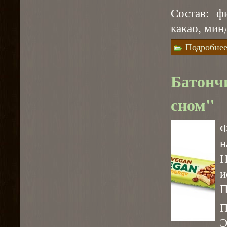
Состав: ф
какао, минд
Подробне
Батонч
сном"
н
Н
и
П
П
Э