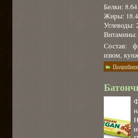
Белки: 8.64 
Жиры: 18.4
Углеводы: 2
Витамины: А
Состав: ф
изюм, кунж
Подробне
Батонч
н
Н
и
П