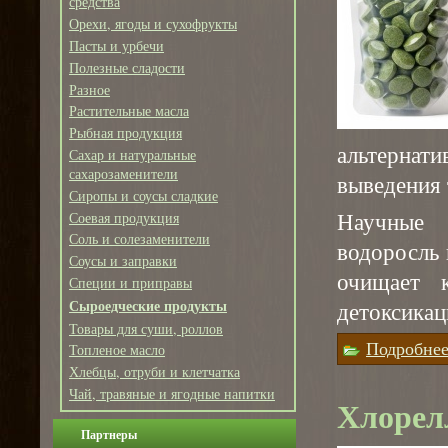
средства
Орехи, ягоды и сухофрукты
Пасты и урбечи
Полезные сладости
Разное
Растительные масла
Рыбная продукция
альтернат
Сахар и натуральные
сахарозаменители
выведения 
Сиропы и соусы сладкие
Научные 
Соевая продукция
Соль и солезаменители
водоросль
Соусы и заправки
очищает 
Специи и приправы
Сыроедческие продукты
детоксикац
Товары для суши, роллов
Подробне
Топленое масло
Хлебцы, отруби и клетчатка
Чай, травяные и ягодные напитки
Хлорел
Партнеры