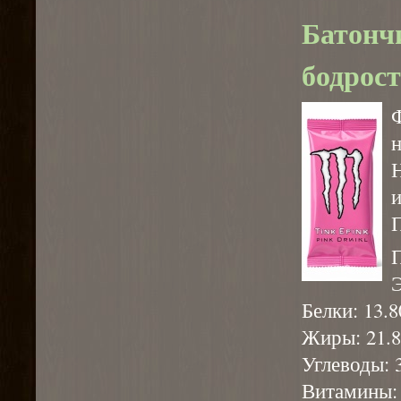
Батонч
бодрос
н
и
П
Э
Белки: 13.8
Жиры: 21.8
Углеводы: 3
Витамины: А