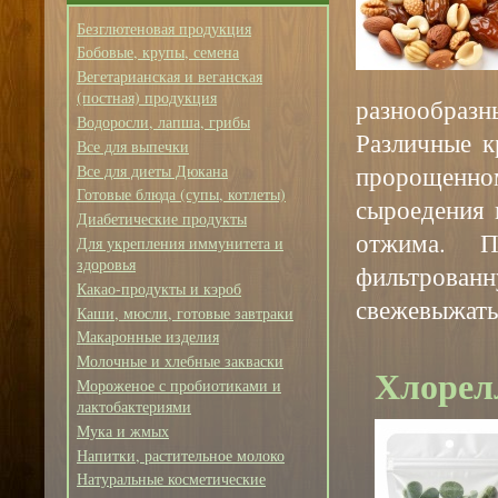
Безглютеновая продукция
Бобовые, крупы, семена
Вегетарианская и веганская
(постная) продукция
разнообразны
Водоросли, лапша, грибы
Различные к
Все для выпечки
пророщенн
Все для диеты Дюкана
Готовые блюда (супы, котлеты)
сыроедения 
Диабетические продукты
отжима. 
Для укрепления иммунитета и
здоровья
фильтрова
Какао-продукты и кэроб
свежевыжаты
Каши, мюсли, готовые завтраки
Макаронные изделия
Молочные и хлебные закваски
Хлорел
Мороженое с пробиотиками и
лактобактериями
Мука и жмых
Напитки, растительное молоко
Натуральные косметические