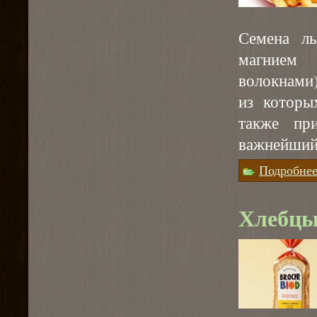
Семена ль
магнием 
волокнами
из которы
также пр
важнейший 
Подробне
Хлебцы