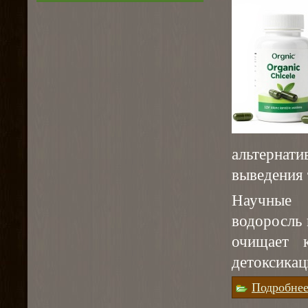
альтернат
выведения 
Научные 
водоросль
очищает 
детоксикац
Подробне