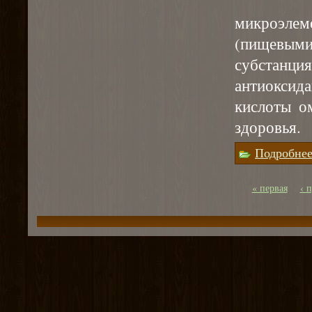
микроэлем
(пищевы
субстанци
антиоксид
кислоты о
здоровья.
Подробне
« первая
‹ 
Страницы