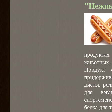
"Нежн
продукта
животных.
Продукт 
придержив
диеты, ре
для вега
спортсмен
белка для 