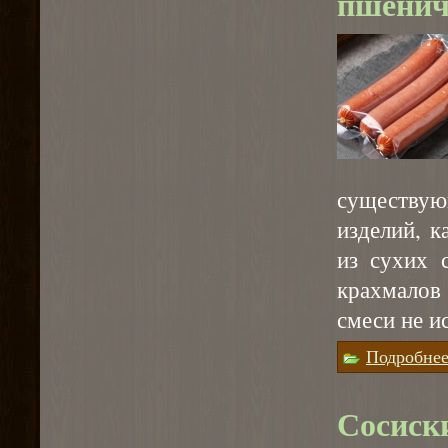
пшенич
существую
изделий, к
из сухих 
крахмалов
смеси не и
Подробне
Сосиск