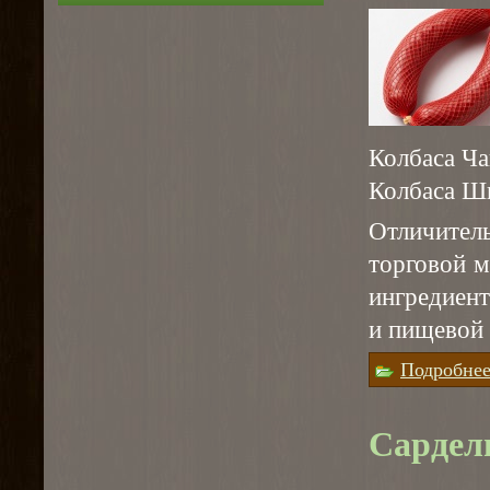
Колбаса Ча
Колбаса Ш
Отличител
торговой м
ингредиен
и пищевой
Подробне
Сардел