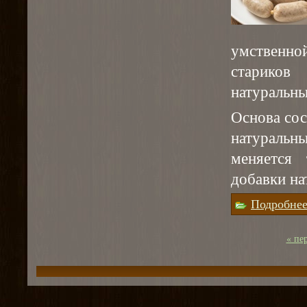
умственно
старико
натуральны
Основа сос
натураль
меняется 
добавки на
Подробне
« пе
Страницы