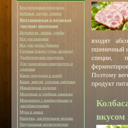
Безглютеновая продукция
Бобовые, крупы, семена
Вегетарианская и веганская
(постная) продукция
Водоросли, лапша, грибы
Все для выпечки
входят абс
Все для диеты Дюкана
пшеничный и 
Готовые блюда (супы, котлеты)
специи, 
Диабетические продукты
Для укрепления иммунитета и
ферментиро
здоровья
Поэтому вег
Какао-продукты и кэроб
Каши, мюсли, готовые завтраки
продукт пита
Макаронные изделия
Молочные и хлебные закваски
Колбас
Мороженое с пробиотиками и
лактобактериями
Мука и жмых
вкусом
Напитки, растительное молоко
Натуральные косметические