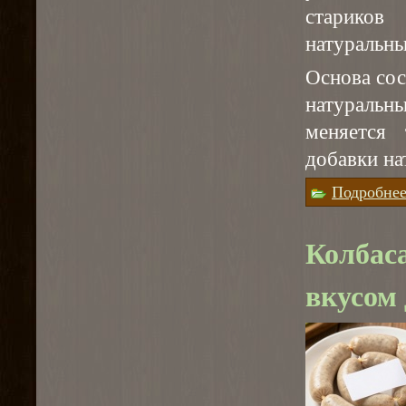
старико
натуральны
Основа сос
натураль
меняется 
добавки на
Подробне
Колбас
вкусом