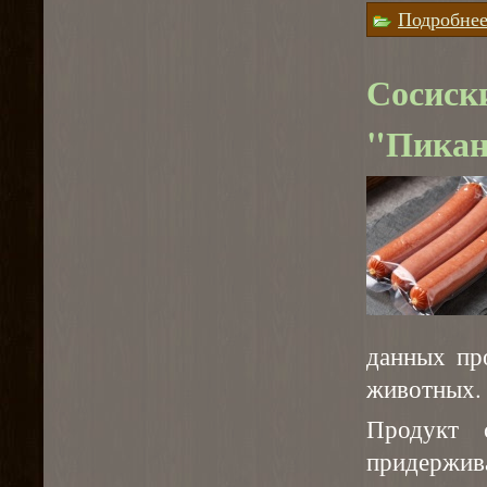
Подробне
Сосиск
"Пикан
данных пр
животных.
Продукт 
придержив