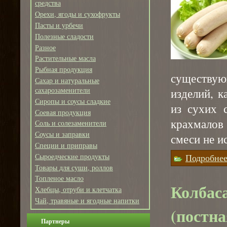
средства
Орехи, ягоды и сухофрукты
Пасты и урбечи
Полезные сладости
Разное
Растительные масла
Рыбная продукция
существую
Сахар и натуральные
сахарозаменители
изделий, к
Сиропы и соусы сладкие
из сухих 
Соевая продукция
крахмалов
Соль и солезаменители
Соусы и заправки
смеси не и
Специи и приправы
Сыроедческие продукты
Подробне
Товары для суши, роллов
Топленое масло
Колбас
Хлебцы, отруби и клетчатка
Чай, травяные и ягодные напитки
(постна
Партнеры