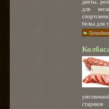
диеты, ре
для вега
спортсмен
белка для 
Подробне
Колбас
умственно
старико