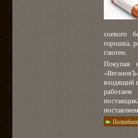
соевого б
горошка, р
глютен.
Покупая в
«Веганов
входящий в
работаем
поставщи
поставляем
Подробне