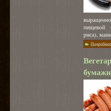
выращенно
пищевой 
риса), ман
Подробне
Вегетар
бумажно