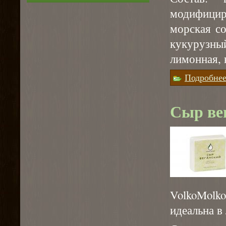
модифици
морская со
кукурузны
лимонная, 
Подробне
Сыр ве
VolkoMolko
идеальна в