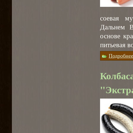
соевая м
Дальнем В
основе кра
питьевая в
Подробне
Колбас
"Экстра