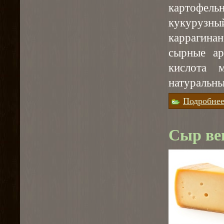
картофель
кукурузны
каррагина
сырные ар
кислота м
натуральны
Подробне
Сыр ве