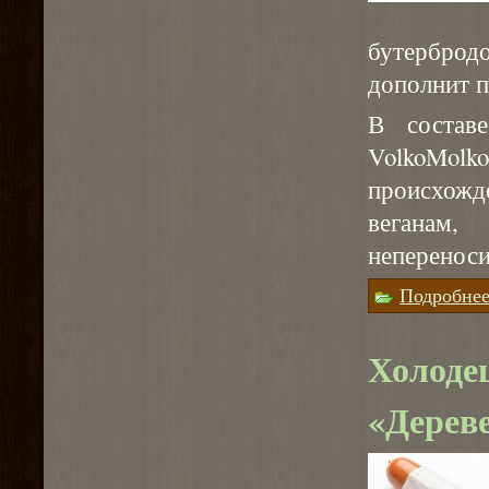
бутерброд
дополнит п
В состав
VolkoMo
происхожд
вегана
непереноси
Подробне
Холоде
«Дерев