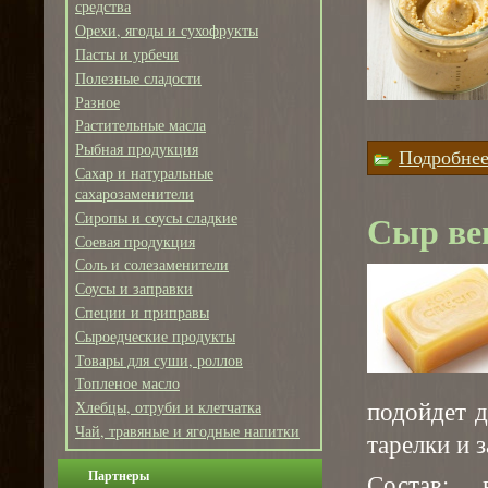
средства
Орехи, ягоды и сухофрукты
Пасты и урбечи
Полезные сладости
Разное
Растительные масла
Рыбная продукция
Подробне
Сахар и натуральные
сахарозаменители
Сыр ве
Сиропы и соусы сладкие
Соевая продукция
Соль и солезаменители
Соусы и заправки
Специи и приправы
Сыроедческие продукты
Товары для суши, роллов
Топленое масло
подойдет д
Хлебцы, отруби и клетчатка
Чай, травяные и ягодные напитки
тарелки и з
Партнеры
Состав: 