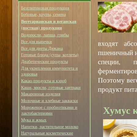
Безглютеновая продукция
Бобовые, крупы, семена
Вегетарианская и веганская
(постная) продукция
Водоросли, лапша, грибы
Все для выпечки
входят абс
Все для диеты Дюкана
пшеничный и 
Готовые блюда (супы, котлеты)
специи, 
Диабетические продукты
Для укрепления иммунитета и
ферментиро
здоровья
Поэтому вег
Какао-продукты и кэроб
Каши, мюсли, готовые завтраки
продукт пита
Макаронные изделия
Молочные и хлебные закваски
Хумус 
Мороженое с пробиотиками и
лактобактериями
Мука и жмых
Напитки, растительное молоко
Натуральные косметические