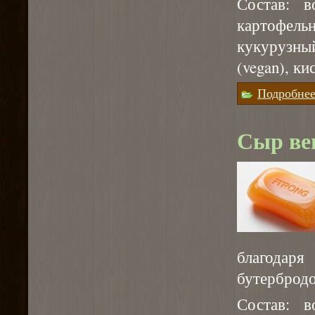
Состав: в
картофель
кукурузн
(vegan), к
Подробне
Сыр ве
благодар
бутербродо
Состав: в