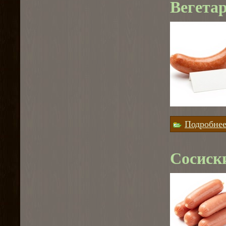
Вегета
Подробне
Сосиски