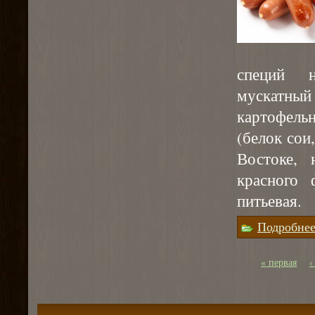
специй н
мускатный
картофель
(белок сои
Востоке,
красного 
питьевая.
Подробне
« первая
‹
Страницы