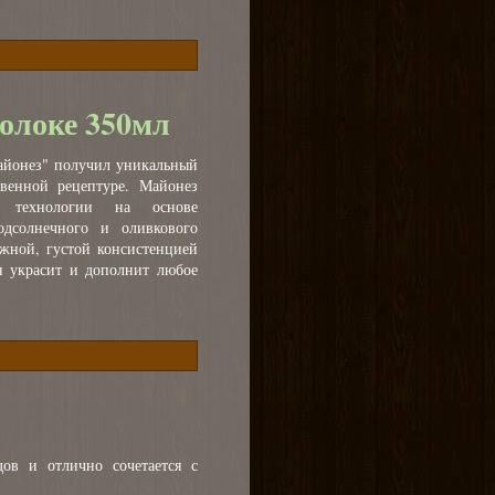
молоке 350мл
айонез" получил уникальный
венной рецептуре. Майонез
й технологии на основе
одсолнечного и оливкового
ежной, густой консистенцией
н украсит и дополнит любое
дов и отлично сочетается с