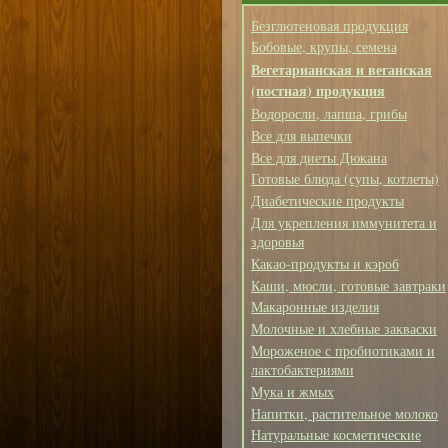
Безглютеновая продукция
Бобовые, крупы, семена
Вегетарианская и веганская
(постная) продукция
Водоросли, лапша, грибы
Все для выпечки
Все для диеты Дюкана
Готовые блюда (супы, котлеты)
Диабетические продукты
Для укрепления иммунитета и
здоровья
Какао-продукты и кэроб
Каши, мюсли, готовые завтраки
Макаронные изделия
Молочные и хлебные закваски
Мороженое с пробиотиками и
лактобактериями
Мука и жмых
Напитки, растительное молоко
Натуральные косметические