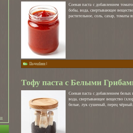
Соевая паста с добавлением томато
бобы, вода, свертывающее веществ
растительное, соль, сахар, томаты 
о Тофу паста с Томатом и Базиликом 300гр
Подробнее
|
Тофу паста с Белыми Грибам
Соевая паста с добавлением белых 
вода, свертывающее вещество (хло
белые, лук сушеный, перец чёрный,
ки