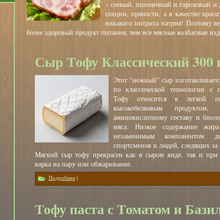
– соевый, пшеничный и гороховый и д
специи, пряности, а в качестве крас
никакого нитрита натрия! Поэтому ве
более здоровый продукт питания, чем все мясные колбасные изд
Сыр Тофу Классический 300 
Этот "нежный" сыр изготавливаетс
по классической технологии с 
Тофу относится к легкой п
высокобелковым продуктом
аминокислотному составу и биоло
мяса. Низкое содержание жир
незаменимым компонентом ди
спортсменов и людей, следящих за 
Мягкий сыр тофу прекрасен как в сыром виде, так и при 
варка на пару или обжаривание.
о Сыр Тофу Классический 300 гр
Подробнее
|
Тофу паста с Томатом и Бази