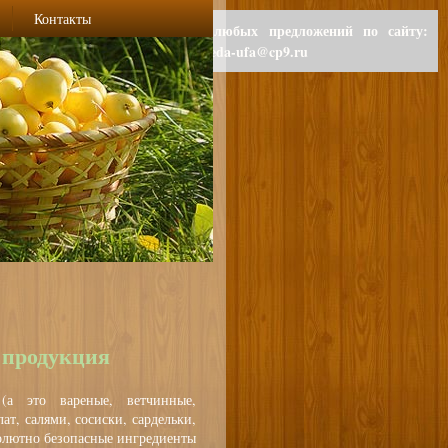
Контакты
Для любых предложений по сайту:
polzaeda-ufa@cp9.ru
) продукция
(а это вареные, ветчинные,
ат, салями, сосиски, сардельки,
солютно безопасные ингредиенты