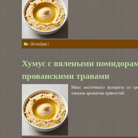
о Хумус c перцем пепперони
Подробнее
|
Хумус с вялеными помидора
прованскими травами
Микс восточного колорита со ср
тонким ароматом пряностей.