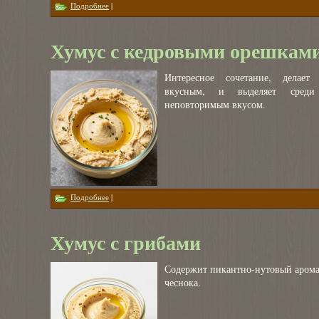
о Хумус с вялеными помидорами и прованскими травами
Подробнее
|
Хумус с кедровыми орешкам
Интересное сочетание, делает 
вкусным, и выделяет среди
неповторимым вкусом.
о Хумус с кедровыми орешками
Подробнее
|
Хумус с грибами
Содержит пикантно-нутовый арома
чеснока.