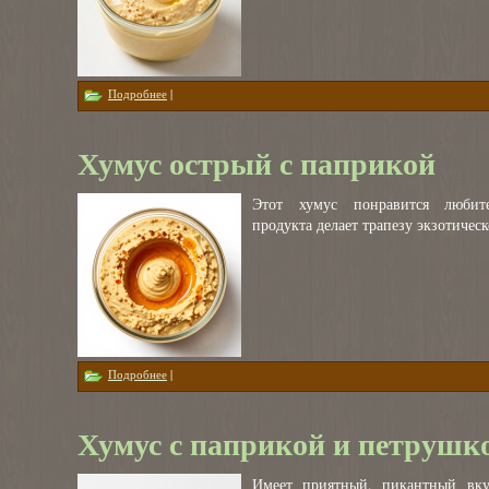
о Хумус с грибами
Подробнее
|
Хумус острый с паприкой
Этот хумус понравится любите
продукта делает трапезу экзотичес
о Хумус острый с паприкой
Подробнее
|
Хумус с паприкой и петрушк
Имеет приятный, пикантный вку