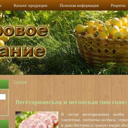
и
Каталог продукции
Полезная информация
Рецепты
Главная
Вы здесь
Вегетарианская и веганская (постная
В состав вегетарианских колбас 
паштетные, охотничьи колбасы, сервел
и даже бастурма и суджук) входят аб