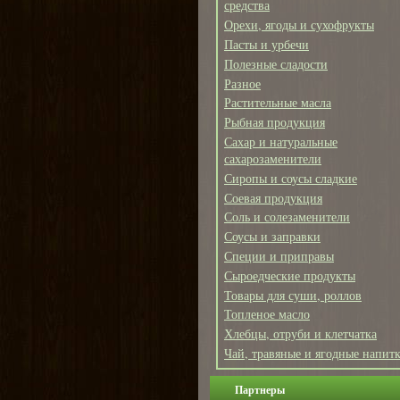
средства
Орехи, ягоды и сухофрукты
Пасты и урбечи
Полезные сладости
Разное
Растительные масла
Рыбная продукция
Сахар и натуральные
сахарозаменители
Сиропы и соусы сладкие
Соевая продукция
Соль и солезаменители
Соусы и заправки
Специи и приправы
Сыроедческие продукты
Товары для суши, роллов
Топленое масло
Хлебцы, отруби и клетчатка
Чай, травяные и ягодные напит
Партнеры