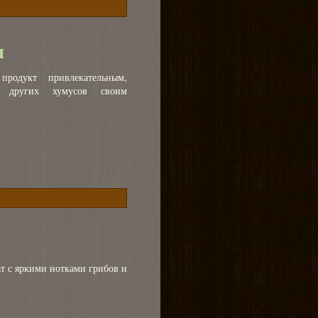
и
продукт привлекательным,
 других хумусов своим
т с яркими нотками грибов и