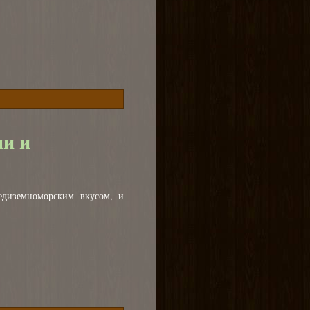
ми и
едиземноморским вкусом, и