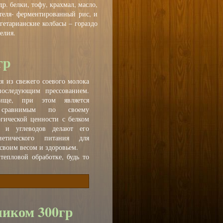
р. белки, тофу, крахмал, масло,
ителя- ферментированный рис, и
гетарианские колбасы – гораздо
елия.
гр
я из свежего соевого молока
последующим прессованием.
ище, при этом является
, сравнимым по своему
гической ценности с белком
а и углеводов делают его
етического питания для
своим весом и здоровьем.
тепловой обработке, будь то
ликом 300гр