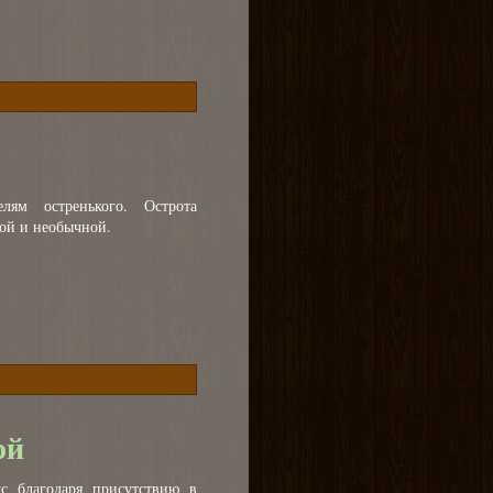
лям остренького. Острота
кой и необычной.
ой
с благодаря присутствию в