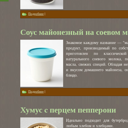
о Тофу паста с Белыми Грибами 300гр
Подробнее
|
Соус майонезный на соевом 
Знакомое каждому название — "м
продукт, производимый по собст
приготовлен по классическо
натурального соевого молока, п
масла, свежих специй. Обладая н
и вкусом домашнего майонеза, о
блюдо.
о Соус майонезный на соевом молоке 350мл
Подробнее
|
Хумус c перцем пепперони
Идеально подходит для бутербро
любым хлебом и хлебцами.