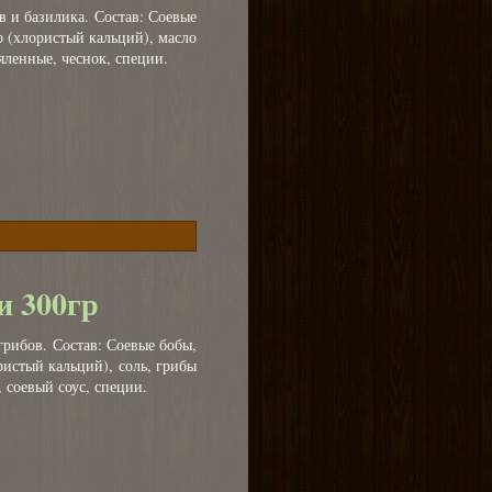
в и базилика. Состав: Соевые
о (хлористый кальций), масло
вяленные, чеснок, специи.
и 300гр
грибов. Состав: Соевые бобы,
ристый кальций), соль, грибы
 соевый соус, специи.