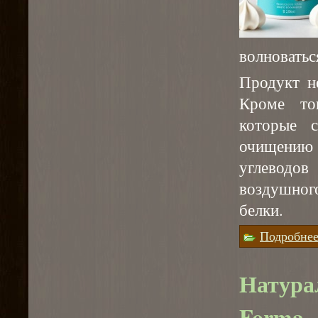
волноватьс
Продукт н
Кроме то
которые 
очищению 
углеводо
воздушног
белки.
Подробне
Натура
Forma