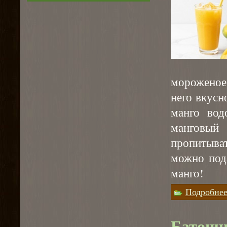
мороженое,
него вкусн
манго вод
манговый
пропитыва
можно под
манго!
Подробне
Батонч