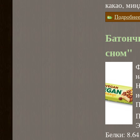
какао, минд
Подробне
Батонч
сном"
н
Н
и
П
П
Э
Белки: 8.64 