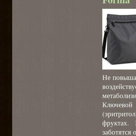
Не повышае
воздейст
метаболизи
Ключево
(эритрито
фруктах.
заботятся 