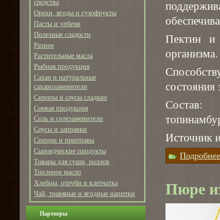
средства
поддержив
Орехи, ягоды и сухофрукты
обеспечива
Пасты и урбечи
Полезные сладости
Пектин и
Разное
организма.
Растительные масла
Рыбная продукция
Способст
Сахар и натуральные
состояния 
сахарозаменители
Сиропы и соусы сладкие
Состав:
Соевая продукция
топинамбур
Соль и солезаменители
Соусы и заправки
Источник и
Специи и приправы
Сыроедческие продукты
Подробне
Товары для суши, роллов
Топленое масло
Пюре из
Хлебцы, отруби и клетчатка
Чай, травяные и ягодные напитки
Партнеры