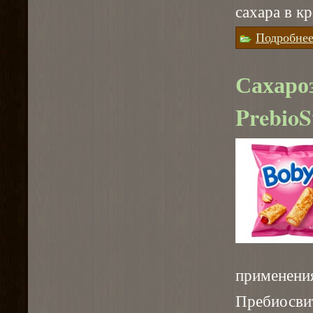
сахара в кр
Подробне
Сахаро
PrebioS
применения
Пребиосв