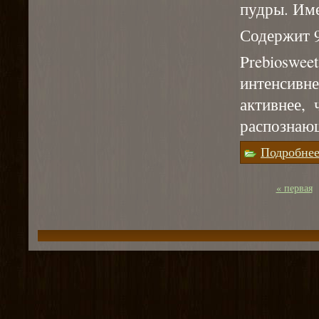
пудры. Име
Содержит 9
Prebiosw
интенсивн
активнее, 
распознаю
Подробне
« первая
Страницы