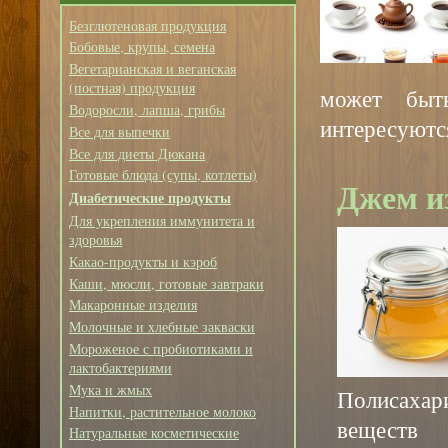
Безглютеновая продукция
Бобовые, крупы, семена
Вегетарианская и веганская
(постная) продукция
может быт
Водоросли, лапша, грибы
интересуютс
Все для выпечки
Все для диеты Дюкана
Готовые блюда (супы, котлеты)
Джем и
Диабетические продукты
Для укрепления иммунитета и
здоровья
Какао-продукты и кэроб
Каши, мюсли, готовые завтраки
Макаронные изделия
Молочные и хлебные закваски
Мороженое с пробиотиками и
лактобактериями
Мука и жмых
Полисахар
Напитки, растительное молоко
веществ
Натуральные косметические