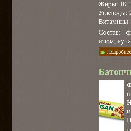
Жиры: 18.4
Углеводы: 2
Витамины: А
Состав: ф
изюм, кунж
Подробне
Батонч
н
Н
и
П
П