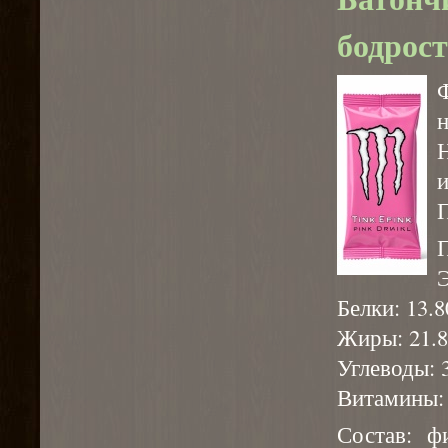
бодрос
н
и
П
Э
Белки: 13.8
Жиры: 21.8
Углеводы: 3
Витамины: А
Состав: ф