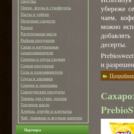
средства
убереже с
Орехи, ягоды и сухофрукты
Пасты и урбечи
чаем, коф
Полезные сладости
можно испо
Разное
добавлят
Растительные масла
Рыбная продукция
десерты.
Сахар и натуральные
сахарозаменители
Prebioswee
Сиропы и соусы сладкие
и разрешен
Соевая продукция
Соль и солезаменители
Подробне
Соусы и заправки
Специи и приправы
Сахаро
Сыроедческие продукты
Товары для суши, роллов
Топленое масло
PrebioS
Хлебцы, отруби и клетчатка
Чай, травяные и ягодные напитки
Партнеры