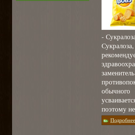
- Сукралоз
Сукралоз
рекомен
здравоохр
заменител
противоп
обычного 
усваивает
поэтому не
Подробне