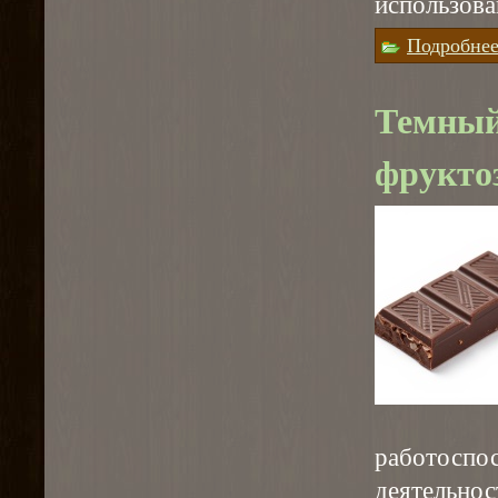
использова
Подробне
Темный
фрукто
работосп
деятельнос