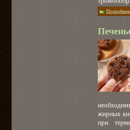
тромбообра
Подробне
Печенье
необходи
жирных ки
при терм