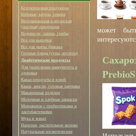
Безглютеновая продукция
Бобовые, крупы, семена
Вегетарианская и веганская
(постная) продукция
может быт
Водоросли, лапша, грибы
интересуютс
Все для выпечки
Все для диеты Дюкана
Готовые блюда (супы, котлеты)
Сахаро
Диабетические продукты
Для укрепления иммунитета и
PrebioS
здоровья
Какао-продукты и кэроб
Каши, мюсли, готовые завтраки
Макаронные изделия
Молочные и хлебные закваски
Мороженое с пробиотиками и
лактобактериями
Мука и жмых
Напитки, растительное молоко
Натуральные косметические
Используя