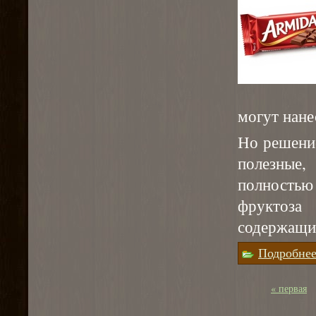
могут нане
Но решение
полезные
полностью
фруктоз
содержащий
Подробне
« первая
Страницы