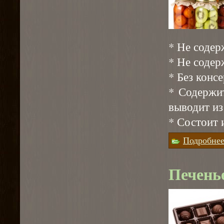
* Не соде
* Не содер
* Без конс
* Содержи
выводит из
* Состоит 
Подробне
Печень