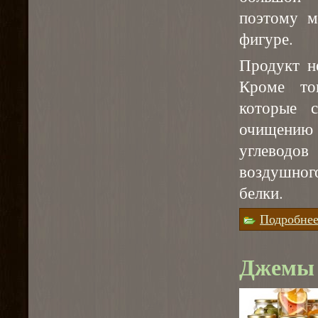
поэтому м
фигуре.
Продукт н
Кроме то
которые 
очищению 
углеводо
воздушног
белки.
Подробне
Джемы 