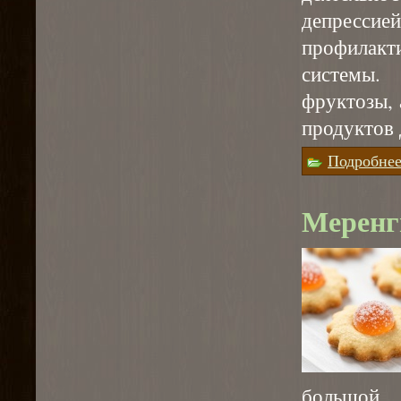
депресс
профилак
системы.
фруктозы, 
продуктов 
Подробне
Меренг
большой 