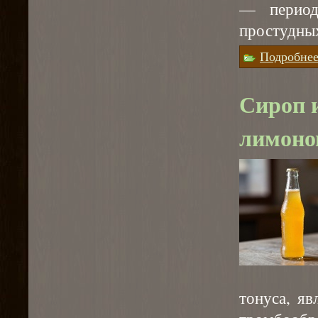
— период
простудных
Подробне
Сироп 
лимоно
тонуса, я