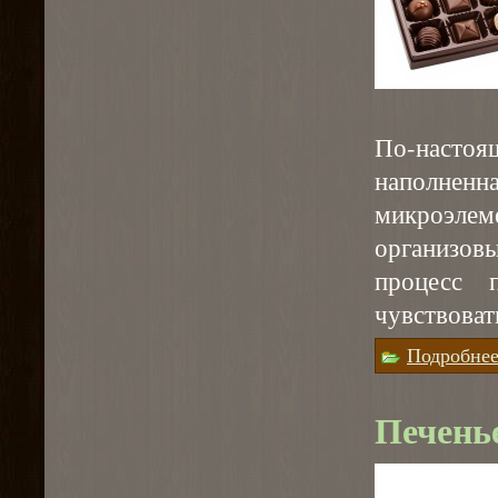
По-насто
наполнен
микроэле
организовы
процесс 
чувствоват
Подробне
Печень