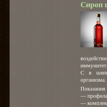
Сироп 
воздейс
иммунитет
С в шипо
организма.
Показания
— профила
— комплекс