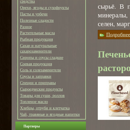
средства
сырьё. В 
Орехи, ягоды и сухофрукты
минералы,
Пасты и урбечи
Полезные сладости
селен, мар
Разное
Растительные масла
Подробне
Рыбная продукция
Сахар и натуральные
Печенье
сахарозаменители
Сиропы и соусы сладкие
растор
Соевая продукция
Соль и солезаменители
Соусы и заправки
Специи и приправы
Сыроедческие продукты
Товары для суши, роллов
Топленое масло
Хлебцы, отруби и клетчатка
Чай, травяные и ягодные напитки
Партнеры