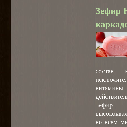
Зефир E
каркад
состав в
исключит
витамины
действите
Зефир
высококва
во всем м