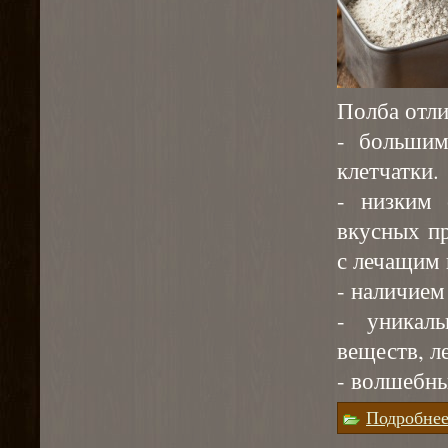
Полба отли
- большим
клетчатки.
- низким 
вкусных пр
с лечащим 
- наличием
- уникал
веществ, л
- волшебны
Подробне