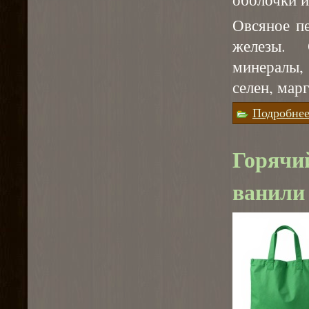
Овсяное п
железы. 
минералы,
селен, мар
Подробне
Горячий
ванили