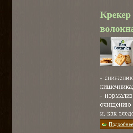
Крекер
волокн
- снижени
кишечника
- нормали
очищению 
и, как сле
Подробне