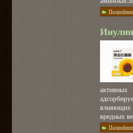
аминокисло
Подробне
Инулин 
активны
адсорбиру
влияющих 
вредных ве
Подробне