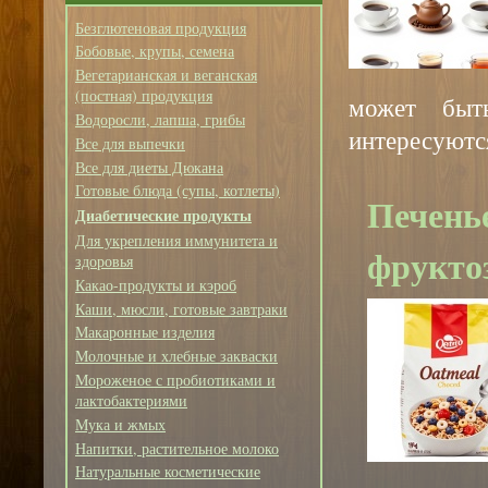
Безглютеновая продукция
Бобовые, крупы, семена
Вегетарианская и веганская
(постная) продукция
может быт
Водоросли, лапша, грибы
интересуютс
Все для выпечки
Все для диеты Дюкана
Готовые блюда (супы, котлеты)
Печенье
Диабетические продукты
Для укрепления иммунитета и
фрукто
здоровья
Какао-продукты и кэроб
Каши, мюсли, готовые завтраки
Макаронные изделия
Молочные и хлебные закваски
Мороженое с пробиотиками и
лактобактериями
Мука и жмых
Напитки, растительное молоко
Натуральные косметические