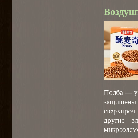
Воздуш
Полба — у
защищен
сверхпро
другие з
микроэле