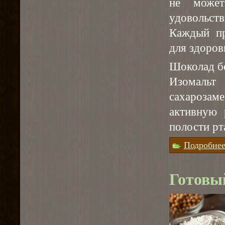
не может
удовольств
Каждый пр
для здоров
Шоколад бе
Изомаль
сахарозаме
активную 
полости рт
Подробне
Готовый