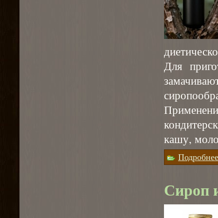
диетическо
Для приго
замачиваю
сиропообра
Применен
кондитерск
кашу, моло
Подробне
Сироп 