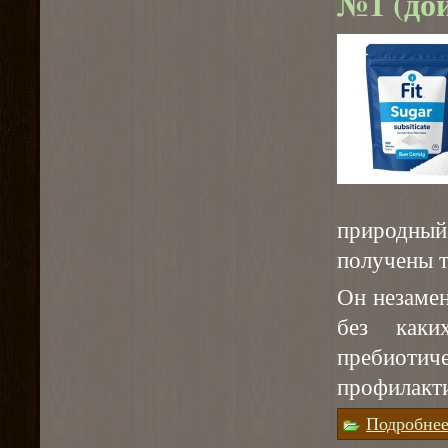
№1 (дой
природны
получены т
Он незаме
без каки
пребиоти
профилакти
Подробне