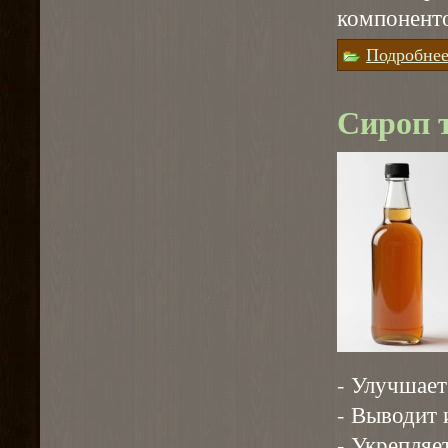
компонент
Подробне
Сироп т
- Улучшает
- Выводит 
- Укрепляе