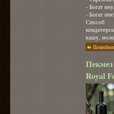
- Богат ин
- Богат пе
Способ 
кондитерск
кашу, моло
Подробне
Пекмез 
Royal F