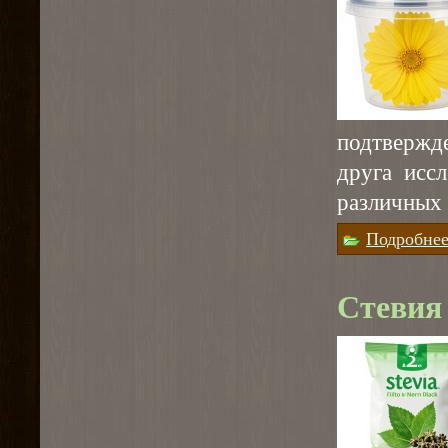
подтвержде
друга исс
различных 
Подробне
Стевия