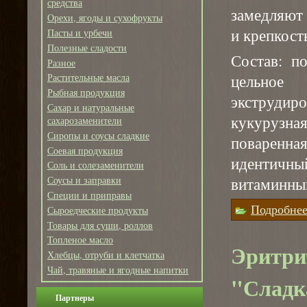
средства
замедляют 
Орехи, ягоды и сухофрукты
и крепкост
Пасты и урбечи
Полезные сладости
Состав: по
Разное
цельное
Растительные масла
Рыбная продукция
экструдир
Сахар и натуральные
кукурузна
сахарозаменители
Сиропы и соусы сладкие
поваренная
Соевая продукция
идентич
Соль и солезаменители
витаминный
Соусы и заправки
Специи и приправы
Подробне
Сыроедческие продукты
Товары для суши, роллов
Топленое масло
Эритрит
Хлебцы, отруби и клетчатка
Чай, травяные и ягодные напитки
"Сладк
Партнеры