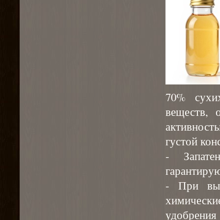
70% сухи
веществ, 
активнос
густой кон
- Запате
гарантирую
- При вы
химически
удобрения