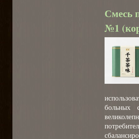
Смесь 
№1 (кор
использов
больных 
велико
потреби
сбалансир