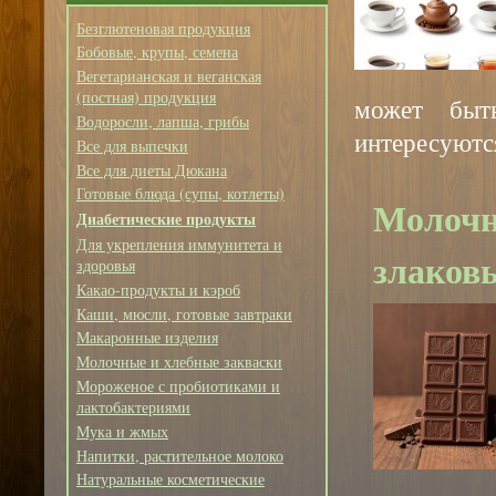
Безглютеновая продукция
Бобовые, крупы, семена
Вегетарианская и веганская
(постная) продукция
может быт
Водоросли, лапша, грибы
интересуютс
Все для выпечки
Все для диеты Дюкана
Готовые блюда (супы, котлеты)
Молочн
Диабетические продукты
Для укрепления иммунитета и
злаков
здоровья
Какао-продукты и кэроб
Каши, мюсли, готовые завтраки
Макаронные изделия
Молочные и хлебные закваски
Мороженое с пробиотиками и
лактобактериями
Мука и жмых
Напитки, растительное молоко
Натуральные косметические