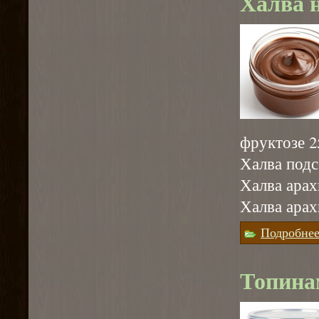
Халва н
фруктозе 2
Халва подс
Халва арах
Халва арах
Подробне
Топина