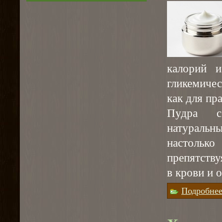
калорий и
гликемиче
как для пр
Пудра с
натуральн
настолько
препятству
в крови и 
Подробне