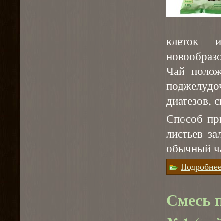
клеток 
новообраз
Чай полож
поджелудо
диатезов, 
Способ пр
листьев за
обычный ча
Подробне
Смесь 